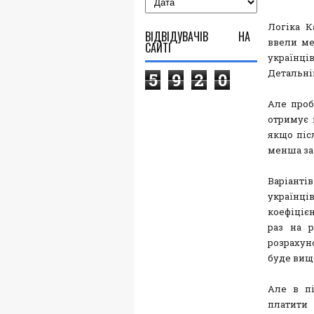
Логіка К
ВІДВІДУВАЧІВ НА
ввели ме
САЙТІ
українці
Детальні
5
9
2
0
Але проб
отримує 
якщо піс
менша за
Варіанті
українці
коефіціє
раз на р
розрахун
буде вищ
Але в пі
платити