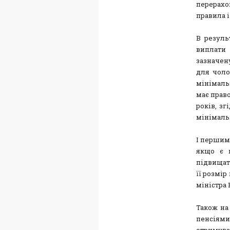
перерахо
правила і
В резуль
виплати
зазначену
для чоло
мінімаль
має право
років, з
мінімальн
І першим,
якщо є п
підвищать
її розмір
міністра 
Також на
пенсіям
отримува