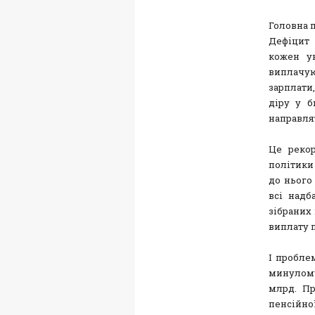
Головна 
Дефіцит 
кожен у
виплачу
зарплати
діру у б
направля
Це рекор
політики
до нього 
всі надб
зібраних 
виплату п
І проблем
минулому
млрд. Пр
пенсійн