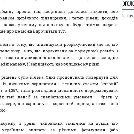
ОГОЛ
абміну проста: так, коефіцієнт довелося знизити, але
загруз
ханізм щорічного підвищення. І тепер рівень доходів
в на заслуженому відпочинку не буде стрімко падати.
ше про це можна прочитати тут.
лема в тому, що підвищують розрахунковий (не те, що
пенсіонер, а то, що порахували за формулою) розмір. І
ля такого підвищення виявляється, що пенсія все одно
 мінімальну, її залишають на колишньому рівні.
в рішень було кілька. Одні пропонували повернути для
в із низькими зарплатами і великим стажем "старий"
нт в 1,35%, інші розглядали можливість перераховувати
ік такі пенсії за спеціальними умовами — брати у
ок середню зарплату за коротший період, а отже вона
ою.
дсумку, в уряді, чиновники зійшлися на думці, що
 українцям виплати за різними формулами (або