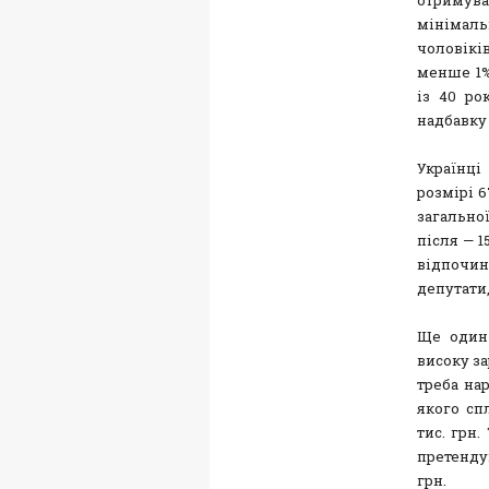
мінімаль
чоловіків
менше 1%
із 40 ро
надбавку 
Українц
розмірі 6
загальної
після — 1
відпочи
депутати,
Ще один
високу за
треба нар
якого сп
тис. грн.
претендув
грн.