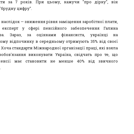
ати за 7 років. При цьому, кажучи "про дірку", він
"брудну цифру".
 наслідок — зниження рівня заміщення заробітної плати,
є експерт у сфері пенсійного забезпечення Галина
ова. Зараз, за оцінками фінансиста, українці на
ому відпочинку в середньому отримують 35% від своєї
 Хоча стандарти Міжнародної організації праці, які взяла
зобов'язання виконувати Україна, свідчать про те, що
пенсії має становити не менше 40% від звичного
.