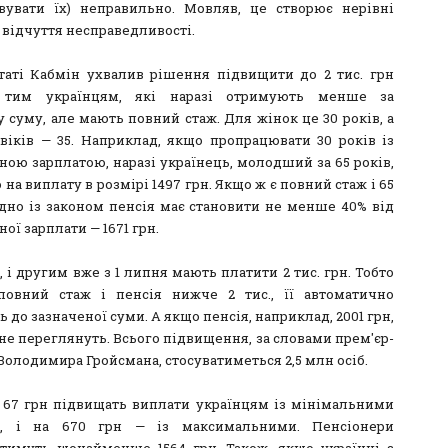
вувати їх) неправильно. Мовляв, це створює нерівні
 відчуття несправедливості.
таті Кабмін ухвалив рішення підвищити до 2 тис. грн
 тим українцям, які наразі отримують менше за
 суму, але мають повний стаж. Для жінок це 30 років, а
віків — 35. Наприклад, якщо пропрацювати 30 років із
ною зарплатою, наразі українець, молодший за 65 років,
 на виплату в розмірі 1497 грн. Якщо ж є повний стаж і 65
гідно із законом пенсія має становити не менше 40% від
ої зарплати — 1671 грн.
 і другим вже з 1 липня мають платити 2 тис. грн. Тобто
овний стаж і пенсія нижче 2 тис., її автоматично
 до зазначеної суми. А якщо пенсія, наприклад, 2001 грн,
 не переглянуть. Всього підвищення, за словами прем'єр-
Володимира Гройсмана, стосуватиметься 2,5 млн осіб.
 67 грн підвищать виплати українцям із мінімальними
и, і на 670 грн — із максимальними. Пенсіонери
тимуть щонайменше 1564 грн. Також, якщо українці з