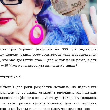
 міністрів України фактично на 500 грн підвищив
ну пенсію. Однак стосуватиметься таке нововведення
 хто має достатній стаж — для жінок це 30 років, а для
 — 35. У кого і як виростуть виплати з 1 липня?
к перерахують
міністрів два роки розробляв механізм, як підвищити
країнцям із великим стажем і високими зарплатами.
иження коефіцієнта оцінки стажу з 1,35 до 1% (складова
 за якою розраховується виплата) для них виплата,
вища за мінімальну, виявилася фактично недосяжною.