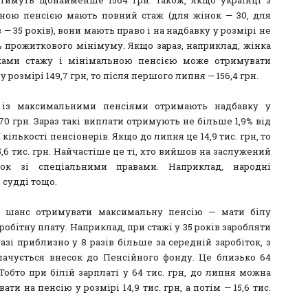
ною пенсією мають повний стаж (для жінок — 30, для
 — 35 років), вони мають право і на надбавку у розмірі не
 прожиткового мінімуму. Якщо зараз, наприклад, жінка
ками стажу і мінімальною пенсією може отримувати
у розмірі 149,7 грн, то після першого липня — 156,4 грн.
і із максимальними пенсіями отримають надбавку у
70 грн. Зараз такі виплати отримують не більше 1,9% від
 кількості пенсіонерів. Якщо до липня це 14,9 тис. грн, то
5,6 тис. грн. Найчастіше це ті, хто вийшов на заслужений
нок зі спеціальними правами. Наприклад, народні
 судді тощо.
 шанс отримувати максимальну пенсію — мати білу
робітну плату. Наприклад, при стажі у 35 років заробляти
азі приблизно у 8 разів більше за середній заробіток, з
лачується внесок до Пенсійного фонду. Це близько 64
 Тобто при білій зарплаті у 64 тис. грн, до липня можна
ати на пенсію у розмірі 14,9 тис. грн, а потім — 15,6 тис.