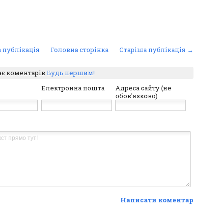
 публікація
Головна сторінка
Старіша публікація →
ає коментарів
Будь першим!
Електронна пошта
Адреса сайту (не
обов'язково)
Написати коментар