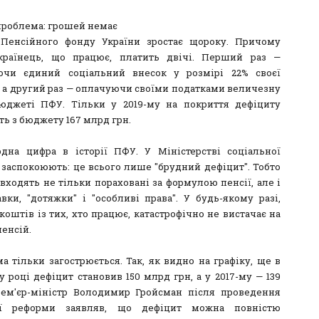
проблема: грошей немає
Пенсійного фонду України зростає щороку. Причому
країнець, що працює, платить двічі. Перший раз —
ючи єдиний соціальний внесок у розмірі 22% своєї
, а другий раз — оплачуючи своїми податками величезну
юджеті ПФУ. Тільки у 2019-му на покриття дефіциту
ть з бюджету 167 млрд грн.
дна цифра в історії ПФУ. У Міністерстві соціальної
 заспокоюють: це всього лише "брудний дефіцит". Тобто
входять не тільки пораховані за формулою пенсії, але і
авки, "дотяжки" і "особливі права". У будь-якому разі,
коштів із тих, хто працює, катастрофічно не вистачає на
енсій.
а тільки загострюється. Так, як видно на графіку, ще в
 році дефіцит становив 150 млрд грн, а у 2017-му — 139
ем'єр-міністр Володимир Гройсман після проведення
ої реформи заявляв, що дефіцит можна повністю