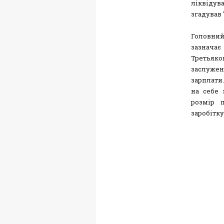
ліквідув
згадував 
Головний
зазнача
Третьяк
заслужен
зарплати.
на себе 
розмір 
заробітку