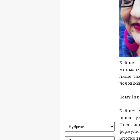
Кабінет
мінімаль
лише тих,
чоловіків
Кому і я
Кабінет 
пенсії у
Після зн
формули,
істотно 