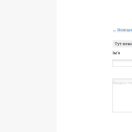
← Новіша
Тут нем
Ім'я