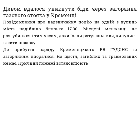
Дивом вдалося уникнути біди через загоряння
газового стояка у Кременці.
Повідомлення про надзвичайну подію на одній з вулиць
міста надійшло близько 17.30. Місцеві мешканці не
розгубилися і тим часом, доки їхали рятувальники, кинулися
гасити пожежу.
До прибуття наряду Кременецького РВ ГУДСНС із
загорянням впоралися. На щастя, загиблих та травмованих
немає. Причини пожежі встановлюють