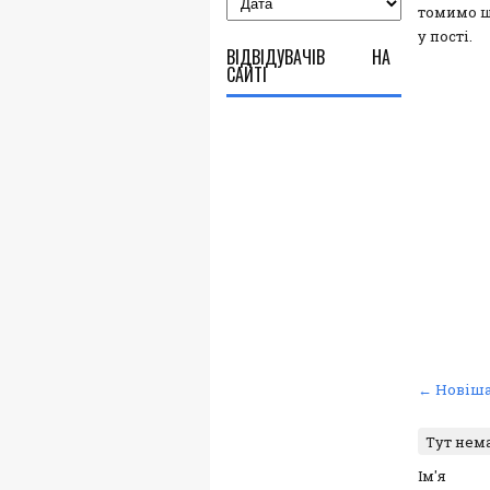
томимо ще
у пості.
ВІДВІДУВАЧІВ НА
САЙТІ
← Новіша
Тут нем
Ім'я