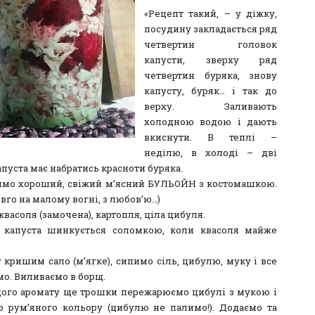
«Рецепт такий, – у діжку,
посудину закладається ряд
четвертин головок
капусти, зверху ряд
четвертин буряка, знову
капусту, буряк… і так до
верху. Заливають
холодною водою і дають
вкиснути. В теплі –
неділю, в холоді – дві
апуста має набратись красноти буряка.
римо хороший, свіжий м’ясний БУЛЬОЙН з костомашкою.
овго на малому вогні, з любов’ю…)
 квасоля (замочена), картопля, ціла цибуля.
 капуста шинкується соломкою, коли квасоля майже
 кришим сало (м’ягке), сипимо сіль, цибулю, муку і все
мо. Виливаємо в борщ.
ого аромату ще трошки пережарюємо цибулі з мукою і
 рум’яного кольору (цибулю не палимо!). Додаємо та