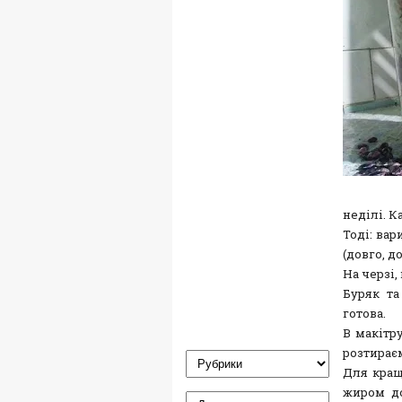
неділі. К
Тоді: ва
(довго, д
На черзі,
Буряк та
готова.
В макітру
розтирає
Для кращ
жиром до