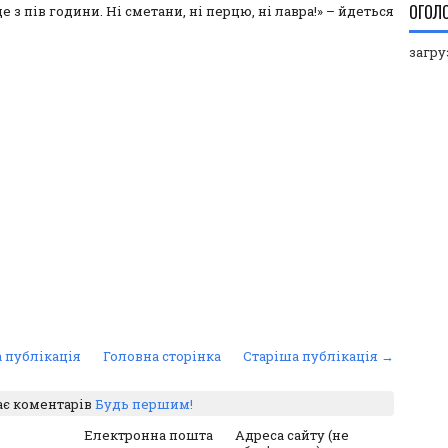
ОГОЛ
 з пів години. Ні сметани, ні перцю, ні лавра!» – йдеться
загруз
 публікація
Головна сторінка
Старіша публікація →
ає коментарів
Будь першим!
Електронна пошта
Адреса сайту (не