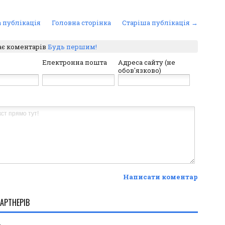
 публікація
Головна сторінка
Старіша публікація →
ає коментарів
Будь першим!
Електронна пошта
Адреса сайту (не
обов'язково)
Написати коментар
АРТНЕРІВ
.