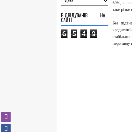
60%, в зв'
таке різк
ВІДВІДУВАЧІВ НА
САЙТІ
Без підви
кредитни
6
5
4
9
стабільнос
перегляду 