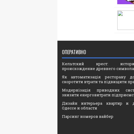
ОПЕРАТИВНО
Кельтский крест: ист
происхождение древнего символа
Як автоматизація ресторану д
скоротити втрати та підвищити пр
Модернізація приводних сис
знизити енерговитрати підприємс
Дизайн интерьера квартир и 
Одессе и области
Парсинг номеров вайбер