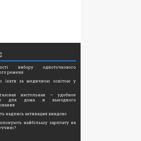
С
вості вибору одноточкового
ого ременя
о їхати за медичною освітою у
газовая настольная — удобное
ие для дома и выездного
ования
ать надпись активация виндовс
опонують найбільшу зарплату на
еччині?