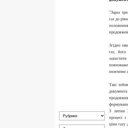
"Зараз тр
газ до рів
положення
продовженн
Згідно за
газ, його
захистити
повноваже
нижчими ц
Такі зобов
документа
продовжив
формуванн
З липня 2
процесі з
ціни газу 