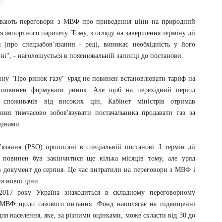
ивають переговори з МВФ про приведення ціни на природний
ня імпортного паритету. Тому, з огляду на завершення терміну дії
 (про спецзабов’язання - ред), виникає необхідність у його
і", - наголошується в пояснювальній записці до постанови.
кону "Про ринок газу" уряд не повинен встановлювати тариф на
 повинен формувати ринок. Але щоб на перехідний період
 споживачів від високих цін, Кабінет міністрів отримав
ння тимчасово зобов'язувати постачальника продавати газ за
інами.
'язання (PSO) прописані в спеціальній постанові. І термін дії
 повинен був закінчитися ще кілька місяців тому, але уряд
 документ до серпня. Це час витратили на переговори з МВФ і
я нової ціни.
017 року Україна знаходиться в складному переговорному
 МВФ щодо газового питання. Фонд наполягає на підвищенні
для населення, яке, за різними оцінками, може скласти від 30 до