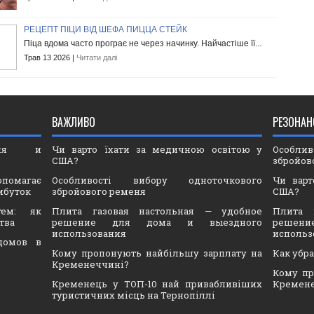
РЕЦЕПТ ПІЦИ ВІД ШЕФА ПИЦЦА СТЕЙК
Піца вдома часто програє не через начинку. Найчастіше її...
Трав 13 2026 |
Читати далі
ВАЖЛИВО
РЕЗОНАН
ория и
Чи варто їхати за медичною освітою у
Особли
США?
збройов
опомагає
Особливості вибору одноточкового
Чи варт
ибуток
збройового ременя
США?
тем: як
Плита газовая настольная — удобное
Плита 
тва
решение для дома и выездного
решен
использования
использ
домов в
Кому пропонують найбільшу зарплату на
Как убр
Кременеччині?
Кому пр
Кременець у ТОП-10 най привабливіших
Кремен
туристичних місць на Тернопіллі