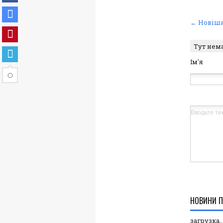
← Новіша
Тут нем
Ім'я
НОВИНИ П
загрузка..