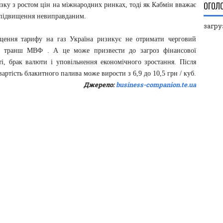
ОГОЛ
язку з ростом цін на міжнародних ринках, тоді як Кабмін вважає
е підвищення невиправданим.
загруз
щення тарифу на газ Україна ризикує не отримати черговий
й транш МВФ . А це може призвести до загроз фінансової
ті, брак валюти і уповільнення економічного зростання. Після
вартість блакитного палива може вирости з 6,9 до 10,5 грн / куб.
Джерело:
business-companion.te.ua