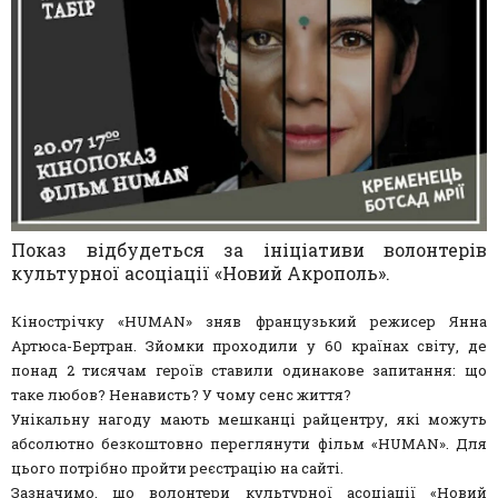
Показ відбудеться за ініціативи волонтерів
культурної асоціації «Новий Акрополь».
Кінострічку «HUMAN» зняв французький режисер Янна
Артюса-Бертран. Зйомки проходили у 60 країнах світу, де
понад 2 тисячам героїв ставили одинакове запитання: що
таке любов? Ненависть? У чому сенс життя?
Унікальну нагоду мають мешканці райцентру, які можуть
абсолютно безкоштовно переглянути фільм «HUMAN». Для
цього потрібно пройти реєстрацію на сайті.
Зазначимо, що волонтери культурної асоціації «Новий