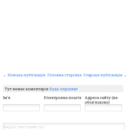
← Новіша публікація
Головна сторінка
Старіша публікація →
Тут немає коментарів
Будь першим!
Ім'я
Електронна пошта
Адреса сайту (не
обов'язково)