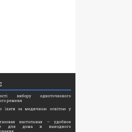
С
вості вибору одноточкового
ого ременя
о їхати за медичною освітою у
газовая настольная — удобное
ие для дома и выездного
ования