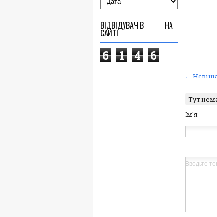
ВІДВІДУВАЧІВ НА
САЙТІ
6
1
4
6
← Новіша
Тут нем
Ім'я