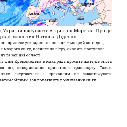
д України насувається циклон Мартіна. Про це
жає синоптик Наталка Діденко.
 він принесе ускладнення погоди – мокрий сніг, дощ,
я мокрого снігу, посилення вітру, охопить поступово
у та західні області.
у із цим Кременецька міська рада просить жителів міста
ся від використання приватного транспорту. Також
ьники звертаються з проханням не завантажувати
 автомобілями, аби полегшити розчищення снігу.