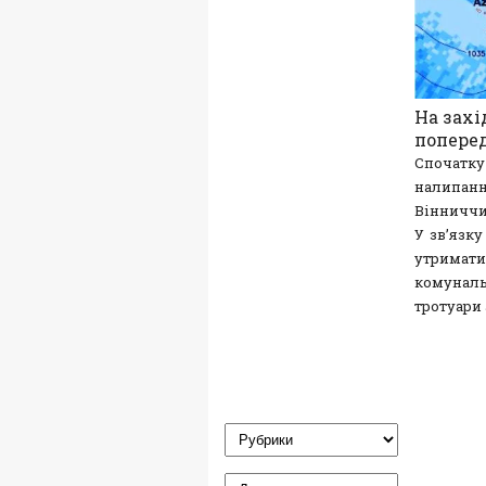
На захі
поперед
Спочатку
налипанн
Вінниччин
У зв’язк
утримати
комунал
тротуари