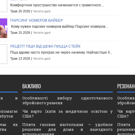
Комфортное пространство начинается с грамотного...
Трав 20 2026 |
Читати далі
ПАРСИНГ НОМЕРОВ ВАЙБЕР
Кому нужен парсинг номеров вайбер Парсинг номеров...
Трав 15 2026 |
Читати далі
РЕЦЕПТ ПІЦИ ВІД ШЕФА ПИЦЦА СТЕЙК
Піца вдома часто програє не через начинку. Найчастіше її...
Трав 13 2026 |
Читати далі
ВАЖЛИВО
РЕЗОНАН
ория и
Особливості вибору одноточкового
Особли
збройового ременя
збройов
опомагає
Чи варто їхати за медичною освітою у
Чи варт
ибуток
США?
США?
тем: як
Плита газовая настольная — удобное
Плита 
тва
решение для дома и выездного
решен
использования
использ