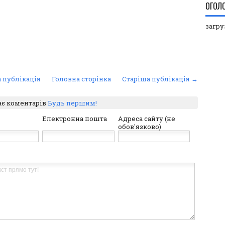
ОГОЛ
загруз
 публікація
Головна сторінка
Старіша публікація →
ає коментарів
Будь першим!
Електронна пошта
Адреса сайту (не
обов'язково)