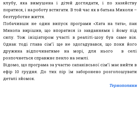
клубу, яка вимушена і дітей доглядати, і по хазяйству
поратися, і на роботу встигати. В той час як в батька Миколи –
безтурботне життя.
Побачивши не один випуск програми «Хата на тата», пан
Микола вирішив, що впоратися із завданнями і йому під
силу. Тож ініціатором участі в реаліті-шоу був саме він.
Однак тоді глава сім’ї ще не здогадувався, що поки його
дружина відпочиватиме на морі, для нього в селі
розпочнеться справжнє пекло на землі.
Відомо, що програма за участю сапанівської сім’ї має вийти в
ефір 10 грудня. До тих пір їм заборонено розголошувати
деталі зйомок.
Тернополяни