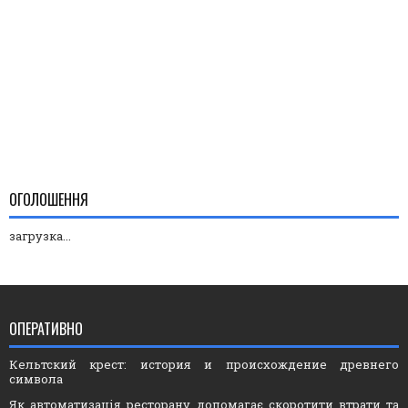
ОГОЛОШЕННЯ
загрузка...
ОПЕРАТИВНО
Кельтский крест: история и происхождение древнего
символа
Як автоматизація ресторану допомагає скоротити втрати та