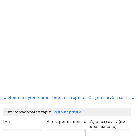
← Новіша публікація
Головна сторінка
Старіша публікація →
Тут немає коментарів
Будь першим!
Ім'я
Електронна пошта
Адреса сайту (не
обов'язково)