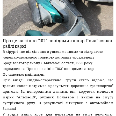
Про це на лінію "102" повідомив лікар Почаївської
райлікарні.
В хірургічне відділення з ушкодженнями та відкритою
черепно-мозковою травмою потрапив уродженець
Бродівського району Львівської області, 1993 року
народження. Про це на лінію "102" повідомив лікар
Почаївської райлікарні.
При виїзді слідчо-оперативної групи стало відомо, що
травми чоловік отримав в результаті дорожньо-транспортної
пригоди. За попередніми даними, він, керуючи мопедом
марки "Альфа-110", рухався Почаєвом і виїхав на смугу
зустрічного руху. В результаті зіткнувся з автомобілем
Samand.
У водіїв взяли кров для перевірки на вміст алкоголю.