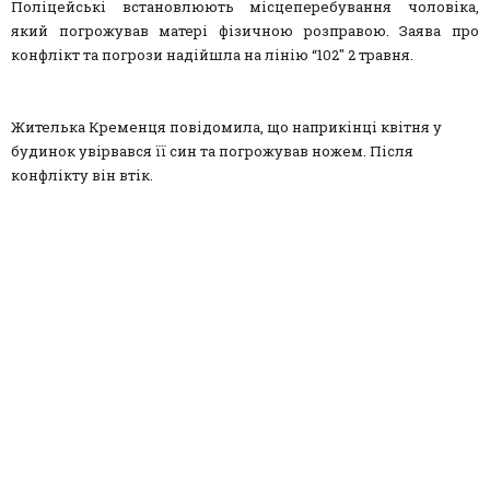
Поліцейські встановлюють місцеперебування чоловіка,
який погрожував матері фізичною розправою. Заява про
конфлікт та погрози надійшла на лінію “102″ 2 травня.
Жителька Кременця повідомила, що наприкінці квітня у
будинок увірвався її син та погрожував ножем. Після
конфлікту він втік.