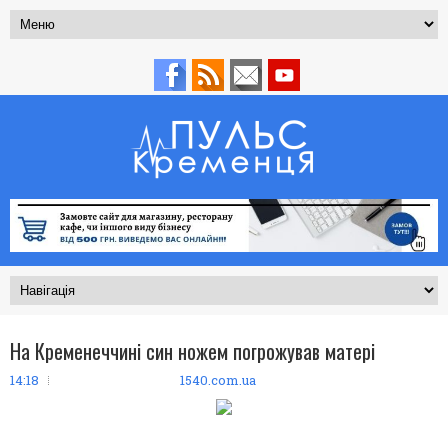
На Кременеччині син ножем погрожував матері
14:18
1540.com.ua