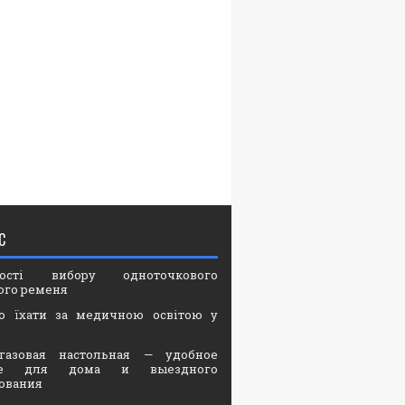
С
вості вибору одноточкового
ого ременя
о їхати за медичною освітою у
газовая настольная — удобное
ие для дома и выездного
ования