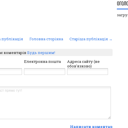
ОГОЛ
загруз
 публікація
Головна сторінка
Старіша публікація →
ає коментарів
Будь першим!
Електронна пошта
Адреса сайту (не
обов'язково)
Написати коментар