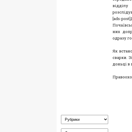
відділу
розслідув
[ads-pos
Почаївсь
них допр
одразу го
Як встано
сварки. З
доньці в 
Правоохо