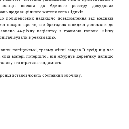
 поліції внесли до Єдиного реєстру досудових
ань щодо 58-річного жителя села Лідихів.
t]До поліцейських надійшло повідомлення від медиків
кої лікарні про те, що бригадою швидкої допомоги до
авлено 44-річну пацієнтку з травмою голови. Жінку
спіталізували в реанімацію.
вили поліцейські, травму жінці завдав її сусід під час
і слів матері потерпілої, він жбурнув дерев’яну палицю
голову і та втратила свідомість.
ронці встановлюють обставини злочину.