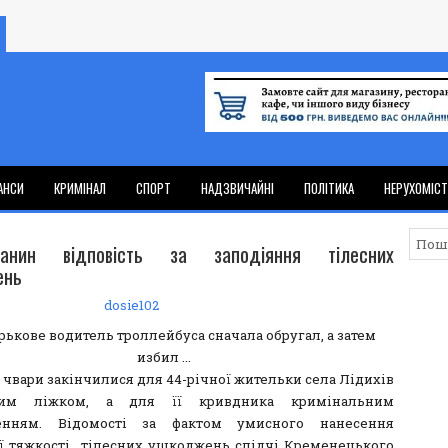
АНСИ
КРИМІНАЛ
СПОРТ
НАДЗВИЧАЙНІ
ПОЛІТИКА
НЕРУХОМІС
чанин відповість за заподіяння тілесних
ень
dosie102
 чвари закінчилися для 44-річної жительки села Лідихів
ним ліжком, а для її кривдника кримінальним
енням. Відомості за фактом умисного нанесення
ї тяжкості тілесних ушкоджень слідчі Кременецького