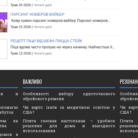
Трав 20 2026 |
Читати далі
ПАРСИНГ НОМЕРОВ ВАЙБЕР
Кому нужен парсинг номеров вайбер Парсинг номеров...
Трав 15 2026 |
Читати далі
РЕЦЕПТ ПІЦИ ВІД ШЕФА ПИЦЦА СТЕЙК
Піца вдома часто програє не через начинку. Найчастіше її...
Трав 13 2026 |
Читати далі
ВАЖЛИВО
РЕЗОНАН
ория и
Особливості вибору одноточкового
Особли
збройового ременя
збройов
опомагає
Чи варто їхати за медичною освітою у
Чи варт
ибуток
США?
США?
тем: як
Плита газовая настольная — удобное
Плита 
тва
решение для дома и выездного
решен
использования
использ
домов в