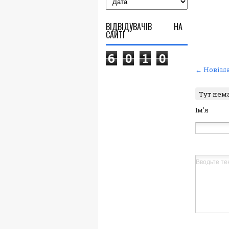
ВІДВІДУВАЧІВ НА
САЙТІ
6
0
1
0
← Новіша
Тут нем
Ім'я