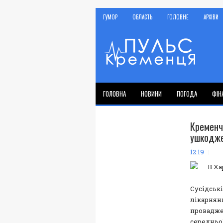
ГУМОР
ОБЛАСТЬ
ГОЛОВНЕ
АРХІВИ
ГОЛОВНА
НОВИНИ
ПОГОДА
ФІН
Кремен
ушкодж
12:19
Сусідські
лікарня
провадж
середньо