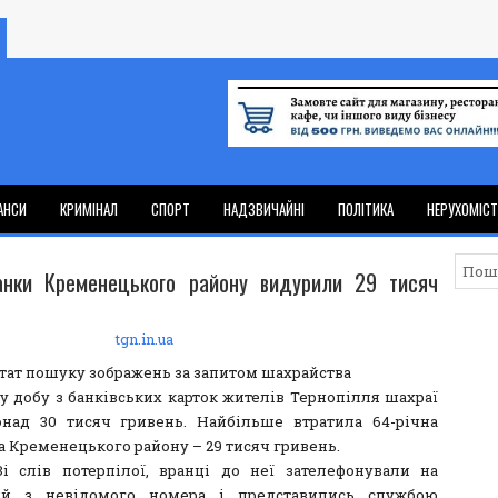
АНСИ
КРИМІНАЛ
СПОРТ
НАДЗВИЧАЙНІ
ПОЛІТИКА
НЕРУХОМІС
нки Кременецького району видурили 29 тисяч
tgn.in.ua
у добу з банківських карток жителів Тернопілля шахраї
над 30 тисяч гривень. Найбільше втратила 64-річна
 Кременецького району – 29 тисяч гривень.
t]Зі слів потерпілої, вранці до неї зателефонували на
ий з невідомого номера і представились службою