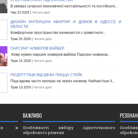
ЕНЕРГОВИТРАТИ ПІДПРИЄМСТВА
В умовах сучасної економічної нестабільності та постійного...
Чер 22 2026 |
Читати далі
ДИЗАЙН ИНТЕРЬЕРА КВАРТИР И ДОМОВ В ОДЕССЕ И
ОБЛАСТИ
Комфортное пространство начинается с грамотного...
Трав 20 2026 |
Читати далі
ПАРСИНГ НОМЕРОВ ВАЙБЕР
Кому нужен парсинг номеров вайбер Парсинг номеров...
Трав 15 2026 |
Читати далі
РЕЦЕПТ ПІЦИ ВІД ШЕФА ПИЦЦА СТЕЙК
Піца вдома часто програє не через начинку. Найчастіше її...
Трав 13 2026 |
Читати далі
ВАЖЛИВО
РЕЗОНАН
ория и
Особливості вибору одноточкового
Особли
збройового ременя
збройов