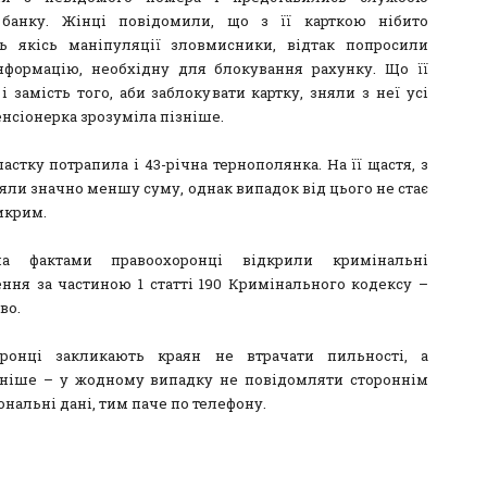
 банку. Жінці повідомили, що з її карткою нібито
ь якісь маніпуляції зловмисники, відтак попросили
нформацію, необхідну для блокування рахунку. Що її
 замість того, аби заблокувати картку, зняли з неї усі
енсіонерка зрозуміла пізніше.
астку потрапила і 43-річна тернополянка. На її щастя, з
яли значно меншу суму, однак випадок від цього не стає
икрим.
а фактами правоохоронці відкрили кримінальні
ння за частиною 1 статті 190 Кримінального кодексу –
во.
оронці закликають краян не втрачати пильності, а
ніше – у жодному випадку не повідомляти стороннім
ональні дані, тим паче по телефону.