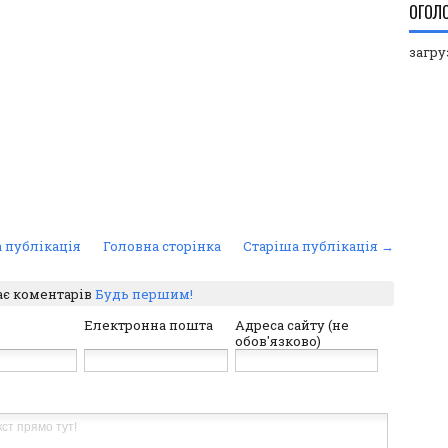
ОГОЛ
загруз
 публікація
Головна сторінка
Старіша публікація →
ає коментарів
Будь першим!
Електронна пошта
Адреса сайту (не
обов'язково)