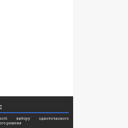
С
вості вибору одноточкового
ого ременя