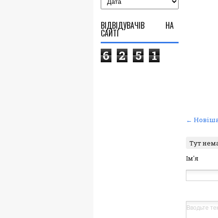
ВІДВІДУВАЧІВ НА
САЙТІ
6
2
5
1
← Новіша
Тут нем
Ім'я