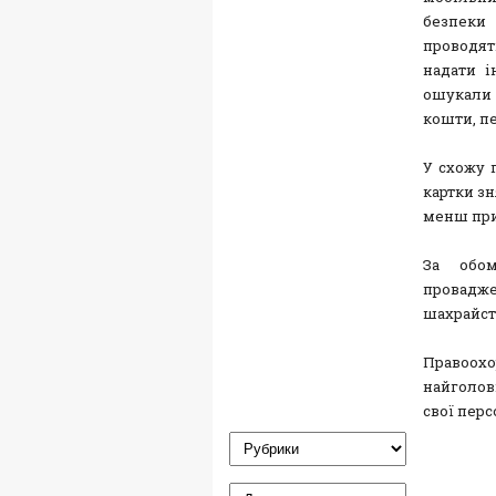
безпеки
проводят
надати і
ошукали і
кошти, п
У схожу п
картки зн
менш пр
За обом
провадже
шахрайст
Правоох
найголов
свої перс