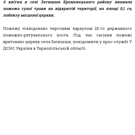
4 квітня в селі Затишшя Кременецького району виникла
пожежа сухої трави на відкритій території, на площі 0,1 га,
поблизу місцевої церкви.
Пожежу ліквідовано черговим караулом 23-го державного
пожежно-рятувального поста. Під час гасіння пожежі
врятовано церкву села Затишшя, повідомили у прес-службі У
ДСНС України в Тернопільській області.