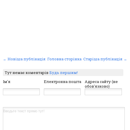
← Новіша публікація
Головна сторінка
Старіша публікація →
Тут немає коментарів
Будь першим!
Ім'я
Електронна пошта
Адреса сайту (не
обов'язково)