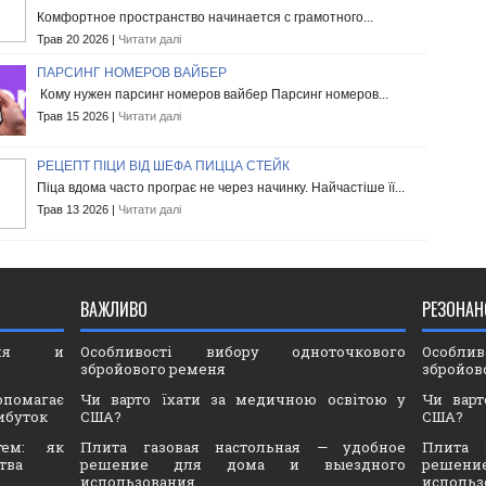
Комфортное пространство начинается с грамотного...
Трав 20 2026 |
Читати далі
ПАРСИНГ НОМЕРОВ ВАЙБЕР
Кому нужен парсинг номеров вайбер Парсинг номеров...
Трав 15 2026 |
Читати далі
РЕЦЕПТ ПІЦИ ВІД ШЕФА ПИЦЦА СТЕЙК
Піца вдома часто програє не через начинку. Найчастіше її...
Трав 13 2026 |
Читати далі
ВАЖЛИВО
РЕЗОНАН
ория и
Особливості вибору одноточкового
Особли
збройового ременя
збройов
опомагає
Чи варто їхати за медичною освітою у
Чи варт
ибуток
США?
США?
тем: як
Плита газовая настольная — удобное
Плита 
тва
решение для дома и выездного
решен
использования
использ