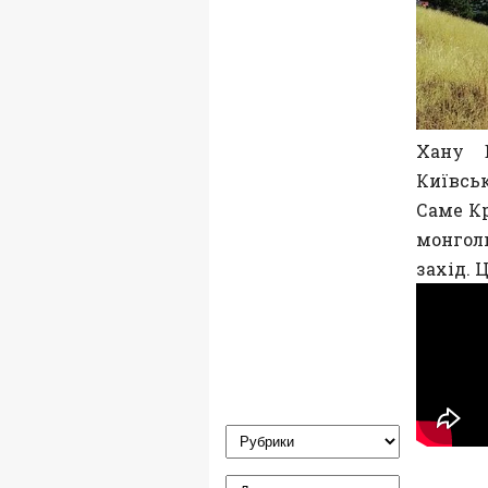
Хану Б
Київськ
Саме К
монголь
захід. 