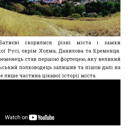
атиєві скорилися різні міста і замки
ої Русі, окрім Холма, Данилова та Кременця.
ременець став першою фортецею, яку великий
ський полководець залишив та пішов далі на
Це лише частина цікавої історії міста.