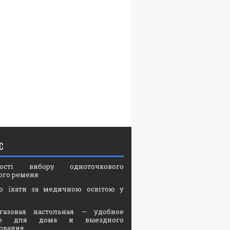
С
вості вибору одноточкового
ого ременя
о їхати за медичною освітою у
газовая настольная — удобное
ие для дома и выездного
ования