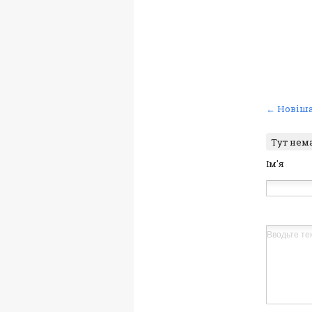
← Новіша
Тут нем
Ім'я