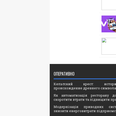
ОПЕРАТИВНО
Кельтский крест: ист
происхождение древнего символа
Як автоматизація ресторану д
скоротити втрати та підвищити пр
Модернізація приводних сис
знизити енерговитрати підприємс