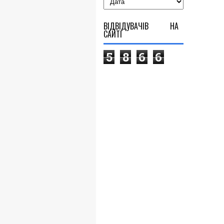
ВІДВІДУВАЧІВ НА
САЙТІ
5
8
6
6