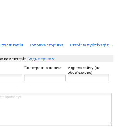
 публікація
Головна сторінка
Старіша публікація →
ає коментарів
Будь першим!
Електронна пошта
Адреса сайту (не
обов'язково)