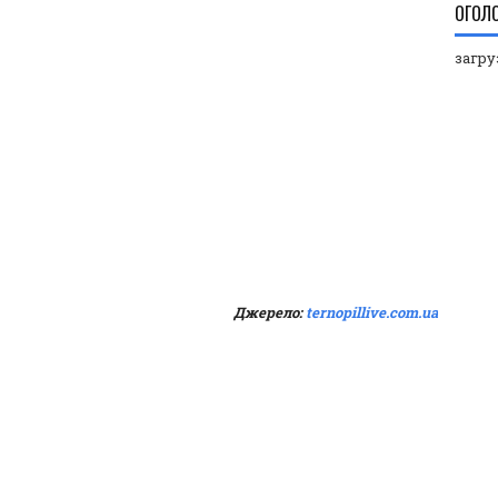
ОГОЛ
загруз
Джерело:
ternopillive.com.ua