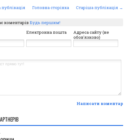
 публікація
Головна сторінка
Старіша публікація →
ає коментарів
Будь першим!
Електронна пошта
Адреса сайту (не
обов'язково)
Написати коментар
АРТНЕРІВ
.