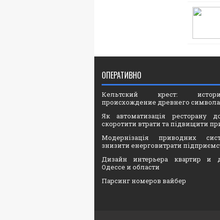
ОПЕРАТИВНО
Кельтский крест: ист
происхождение древнего символа
Як автоматизація ресторану д
скоротити втрати та підвищити пр
Модернізація приводних сис
знизити енерговитрати підприємс
Дизайн интерьера квартир и 
Одессе и области
Парсинг номеров вайбер