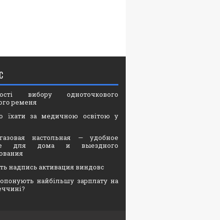
С
вості вибору одноточкового
ого ременя
о їхати за медичною освітою у
газовая настольная — удобное
ие для дома и выездного
ования
ать надпись активация виндовс
опонують найбільшу зарплату на
еччині?