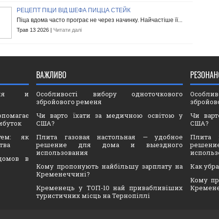
РЕЦЕПТ ПІЦИ ВІД ШЕФА ПИЦЦА СТЕЙК
Піца вдома часто програє не через начинку. Найчастіше її...
Трав 13 2026 |
Читати далі
ВАЖЛИВО
РЕЗОНАН
ория и
Особливості вибору одноточкового
Особли
збройового ременя
збройов
опомагає
Чи варто їхати за медичною освітою у
Чи варт
ибуток
США?
США?
тем: як
Плита газовая настольная — удобное
Плита 
тва
решение для дома и выездного
решен
использования
использ
домов в
Кому пропонують найбільшу зарплату на
Как убр
Кременеччині?
Кому пр
Кременець у ТОП-10 най привабливіших
Кремен
туристичних місць на Тернопіллі