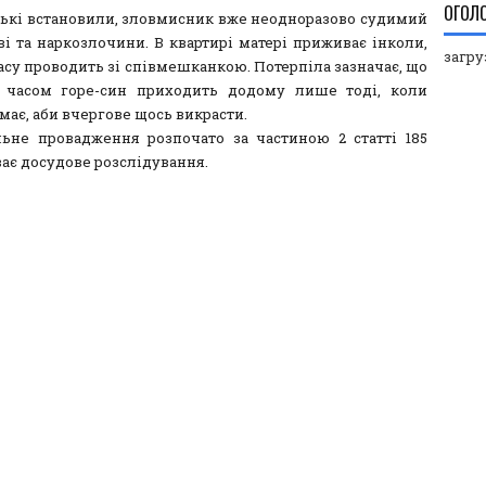
ОГОЛ
ькі встановили, зловмисник вже неодноразово судимий
ві та наркозлочини. В квартирі матері приживає інколи,
загруз
асу проводить зі співмешканкою. Потерпіла зазначає, що
 часом горе-син приходить додому лише тоді, коли
має, аби вчергове щось викрасти.
ьне провадження розпочато за частиною 2 статті 185
ває досудове розслідування.