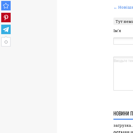
← Новіша
Тут нем
Ім'я
НОВИНИ П
загрузка..