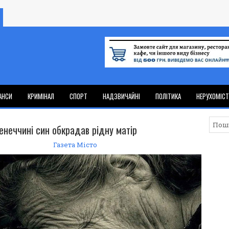
АНСИ
КРИМІНАЛ
СПОРТ
НАДЗВИЧАЙНІ
ПОЛІТИКА
НЕРУХОМІС
енеччині син обкрадав рідну матір
Газета Місто