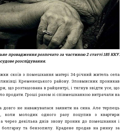
не провадження розпочато за частиною 2 статті 185 ККУ.
судове розслідування.
іжки скоїв з помешкання матері 34-річний житель села
линівці Кременецького району. Зловмисник проникав
ри, що розташована в райцентрі, і тягнув звідти усе, що
ло продати. Гроші разом зі співмешканкою витрачали на
а довго не наважувалася заявити на сина. Але терпець
ся, коли молодик одного разу поцупив з квартири
, а через декілька днів знову проник до помешкання і
 болгарку та бензопилу. Крадене продав на ринку за