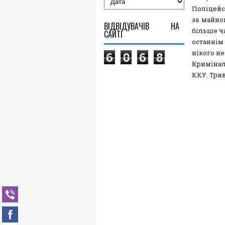
Поліцейс
за майно
ВІДВІДУВАЧІВ НА
більше ч
САЙТІ
останнім
нікого не
6
0
6
8
Кримінал
ККУ. Три