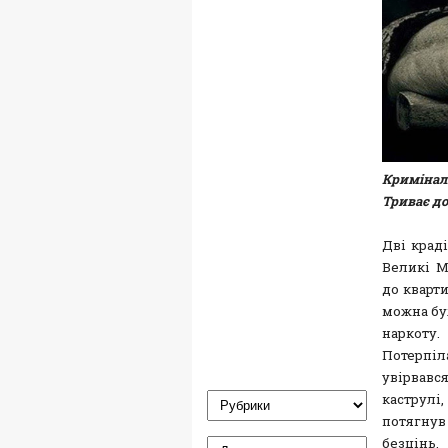
Криміналь
Триває до
Дві крад
Великі М
до кварти
можна бу
наркоту.
Потерпіл
увірвав
каструлі
потягнув
безцінь.