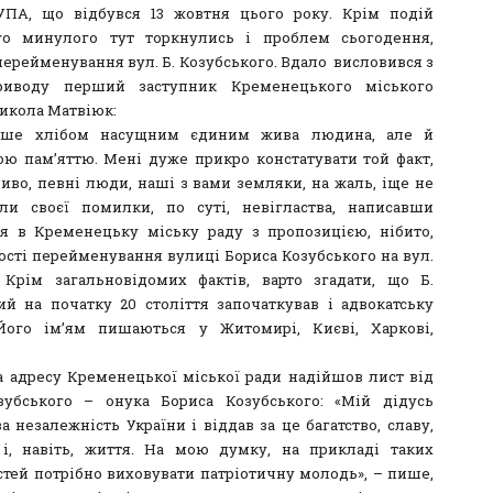
ПА, що відбувся 13 жовтня цього року. Крім подій
го минулого тут торкнулись і проблем сьогодення,
перейменування вул. Б. Козубського. Вдало висловився з
риводу перший заступник Кременецького міського
икола Матвіюк:
ше хлібом насущним єдиним жива людина, але й
ою пам’яттю. Мені дуже прикро констатувати той факт,
иво, певні люди, наші з вами земляки, на жаль, іще не
ли своєї помилки, по суті, невігластва, написавши
я в Кременецьку міську раду з пропозицією, нібито,
ості перейменування вулиці Бориса Козубського на вул.
 Крім загальновідомих фактів, варто згадати, що Б.
ий на початку 20 століття започаткував і адвокатську
Його ім’ям пишаються у Житомирі, Києві, Харкові,
 адресу Кременецької міської ради надійшов лист від
убського – онука Бориса Козубського: «Мій дідусь
а незалежність України і віддав за це багатство, славу,
 і, навіть, життя. На мою думку, на прикладі таких
стей потрібно виховувати патріотичну молодь», – пише,