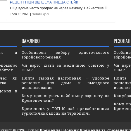
РЕЦЕПТ ПІЦИ ВІД ШЕФА ПИЦЦА СТЕЙК
Піца вдома часто програє не через начинку. Найчастіше її...
Трав 13 2026 |
Читати далі
ВАЖЛИВО
РЕЗОНАН
ория и
Особливості вибору одноточкового
Особли
збройового ременя
збройов
опомагає
Чи варто їхати за медичною освітою у
Чи варт
ибуток
США?
США?
тем: як
Плита газовая настольная — удобное
Плита 
тва
решение для дома и выездного
решен
использования
использ
домов в
Кому пропонують найбільшу зарплату на
Как убр
Кременеччині?
Кому пр
Кременець у ТОП-10 най привабливіших
Кремен
туристичних місць на Тернопіллі
yright ©
2026
Пульс Кременця
| Новини Кременця та Кременечч