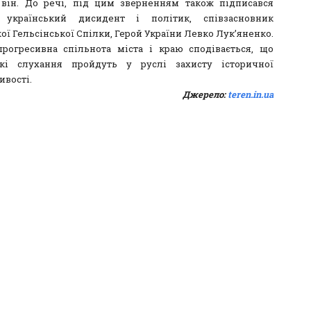
 він. До речі, під цим зверненням також підписався
 український дисидент і політик, співзасновник
ої Гельсінської Спілки, Герой України Левко Лук’яненко.
рогресивна спільнота міста і краю сподівається, що
ькі слухання пройдуть у руслі захисту історичної
ивості.
Джерело:
teren.in.ua