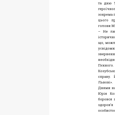
та дню У
героїчно
зокрема 
цього п
голови М
– Не ли
історичн
що, можл
усвідоми
зверненн
необхідн
Пєкного.
Козубськ
справу. 
Львові».
Днями на
Юрія Коз
боровся з
здоров’я
особисто