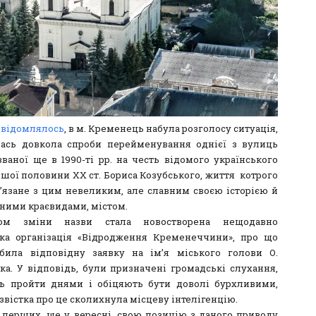
овідомлялось
, в м. Кременець набула розголосу ситуація,
ась довкола спроби перейменування однієї з вулиць
званої ще в 1990-ті рр. на честь відомого українського
ршої половини ХХ ст. Бориса Козубського, життя котрого
в’язане з цим невеликим, але славним своєю історією й
ними краєвидами, містом.
ором зміни назви стала новостворена нещодавно
ка організація «Відродження Кременеччини», про що
била відповідну заявку на ім’я міського голови О.
ка. У відповідь, були призначені громадські слухання,
ь пройти днями і обіцяють бути доволі бурхливими,
звістка про це сколихнула місцеву інтелігенцію.
 перших, ще у вересні, свою позицію з даного приводу