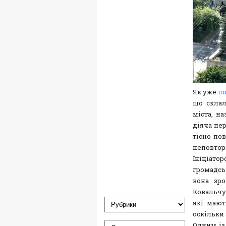
Як уже
п
що склал
міста, на
діяча пе
тісно по
неповтор
Ініціат
громадсь
вона зро
Ковальчу
які мают
оскільки 
Одним із