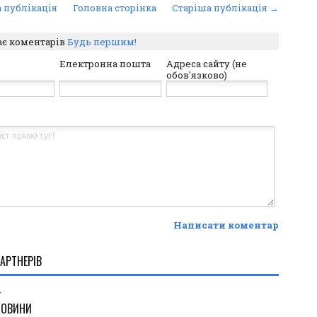
 публікація
Головна сторінка
Старіша публікація →
ає коментарів
Будь першим!
Електронна пошта
Адреса сайту (не
обов'язково)
Написати коментар
АРТНЕРІВ
.
НОВИНИ