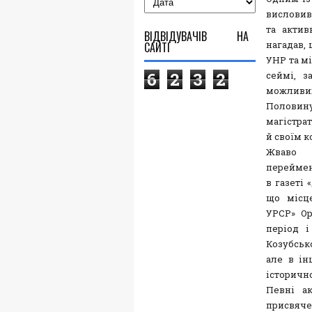
висловив
та актив
ВІДВІДУВАЧІВ НА
нагадав,
САЙТІ
УНР та мі
6
2
3
2
сеймі, з
можливих
Половину
магістрат
й своїм к
Жваво 
переймен
в газеті 
що місц
УРСР» Ор
період 
Козубськ
але в ін
історично
Певні ак
присвяче