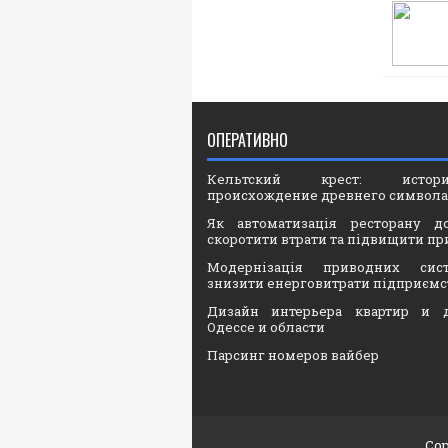
ОПЕРАТИВНО
Кельтский крест: ист
происхождение древнего символа
Як автоматизація ресторану д
скоротити втрати та підвищити пр
Модернізація приводних сис
знизити енерговитрати підприємс
Дизайн интерьера квартир и 
Одессе и области
Парсинг номеров вайбер
Cop