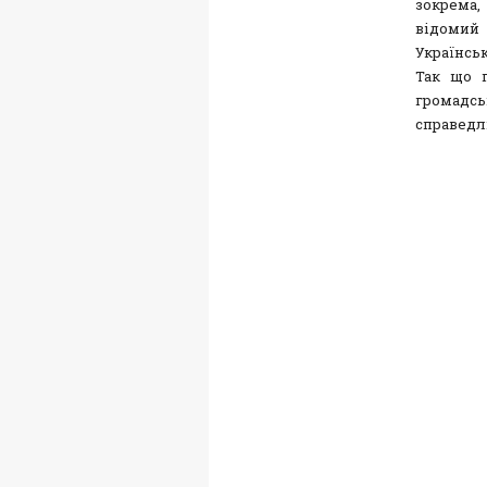
зокрема,
відомий
Українськ
Так що п
громадс
справедл