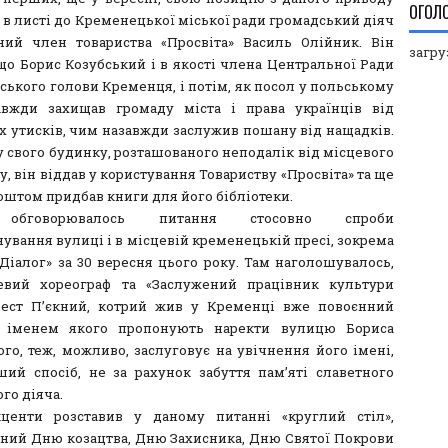
ОГОЛ
 в листі до Кременецької міської ради громадський діяч
ний член товариства «Просвіта» Василь Олійник. Він
загруз
 що Борис Козубський і в якості члена Центральної Ради
ського голови Кременця, і потім, як посол у польському
авжди захищав громаду міста і права українців від
 утисків, чим назавжди заслужив пошану від нащадків.
 свого будинку, розташованого неподалік від місцевого
у, він віддав у користування Товариству «Просвіта» та ще
оштом придбав книги для його бібліотеки.
обговорювалось питання стосовно спроби
ування вулиці і в місцевій кременецькій пресі, зокрема
«Діалог» за 30 вересня цього року. Там наголошувалось,
евий хореограф та «Заслужений працівник культури
ест П’єкний, котрий жив у Кременці вже повоєнний
і іменем якого пропонують наректи вулицю Бориса
ого, теж, можливо, заслуговує на увічнення його імені,
ший спосіб, не за рахунок забуття пам’яті славетного
го діяча.
центи розставив у даному питанні «круглий стіл»,
ний Дню козацтва, Дню Захисника, Дню Святої Покрови