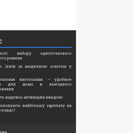
С
вості вибору одноточкового
ого ременя
о їхати за медичною освітою у
газовая настольная — удобное
ие для дома и выездного
ования
ать надпись активация виндовс
опонують найбільшу зарплату на
еччині?
ини