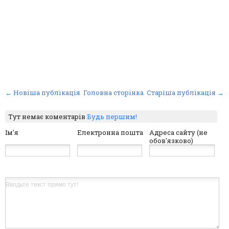
← Новіша публікація
Головна сторінка
Старіша публікація →
Тут немає коментарів
Будь першим!
Ім'я
Електронна пошта
Адреса сайту (не
обов'язково)