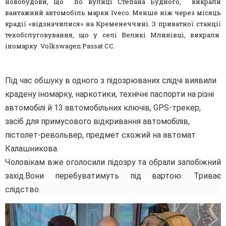
новобудови, що по вулиці Степана Будного, викрали
вантажний автомобіль марки Iveco. Менше ніж через місяць
крадії «відзначилися» на Кременеччині. З приватної станції
техобслуговування, що у селі Великі Млинівці, викрали
іномарку Volkswagen Passat CC.
Під час обшуку в одного з підозрюваних слідчі виявили
крадену іномарку, наркотики, технічні паспорти на різні
автомобілі й 13 автомобільних ключів, GPS-трекер,
засіб для примусового відкривання автомобілів,
пістолет-револьвер, предмет схожий на автомат
Калашникова.
Чоловікам вже оголосили підозру та обрали запобіжний
захід.Вони перебуватимуть під вартою. Триває
слідство.