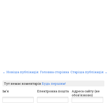
← Новіша публікація
Головна сторінка
Старіша публікація →
Тут немає коментарів
Будь першим!
Ім'я
Електронна пошта
Адреса сайту (не
обов'язково)