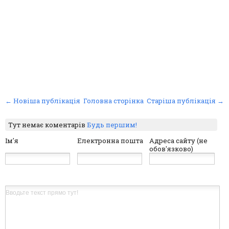
← Новіша публікація
Головна сторінка
Старіша публікація →
Тут немає коментарів
Будь першим!
Ім'я
Електронна пошта
Адреса сайту (не
обов'язково)