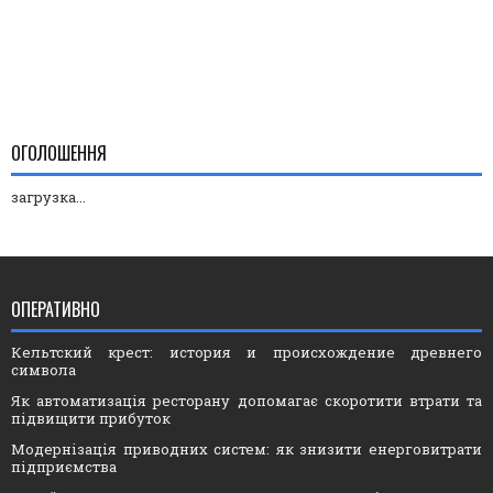
ОГОЛОШЕННЯ
загрузка...
ОПЕРАТИВНО
Кельтский крест: история и происхождение древнего
символа
Як автоматизація ресторану допомагає скоротити втрати та
підвищити прибуток
Модернізація приводних систем: як знизити енерговитрати
підприємства