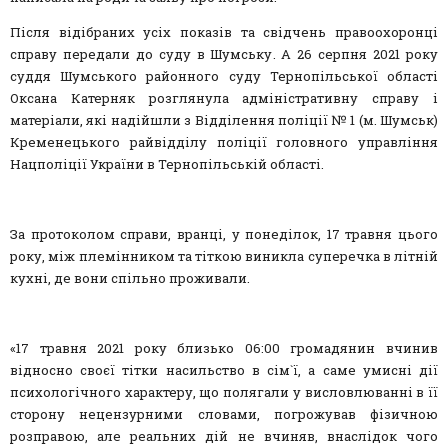
Після відібраних усіх показів та свідчень правоохоронці
справу передали до суду в Шумську. А 26 серпня 2021 року
суддя Шумського районного суду Тернопільської області
Оксана Катерняк розглянула адміністративну справу і
матеріали, які надійшли з Відділення поліції № 1 (м. Шумськ)
Кременецького райвідділу поліції головного управління
Нацполіції України в Тернопільській області.
За протоколом справи, вранці, у понеділок, 17 травня цього
року, між племінником та тіткою виникла суперечка в літній
кухні, де вони спільно проживали.
«17 травня 2021 року близько 06:00 громадянин вчинив
відносно своєї тітки насильство в сім`ї, а саме умисні дії
психологічного характеру, що полягали у висловлюванні в її
сторону нецензурними словами, погрожував фізичною
розправою, але реальних дій не вчиняв, внаслідок чого