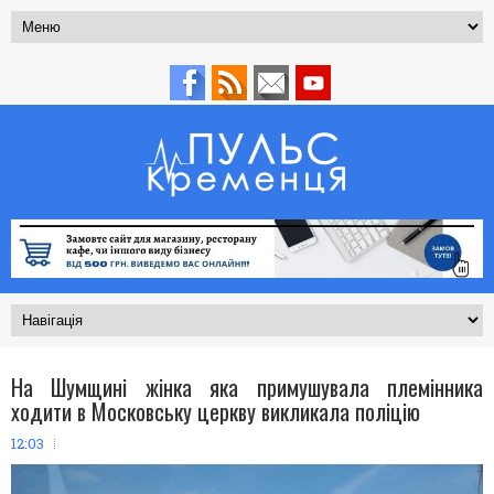
На Шумщині жінка яка примушувала племінника
ходити в Московську церкву викликала поліцію
12:03