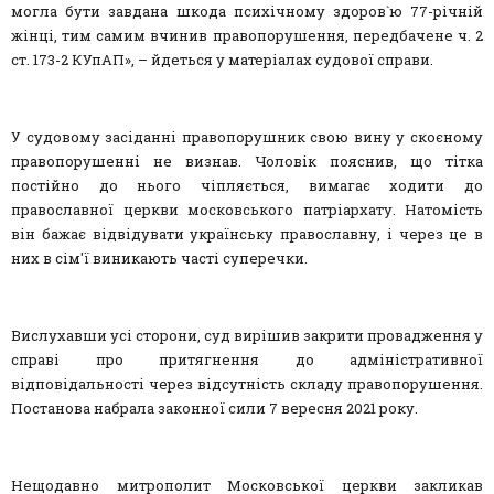
могла бути завдана шкода психічному здоров`ю 77-річній
жінці, тим самим вчинив правопорушення, передбачене ч. 2
ст. 173-2 КУпАП», – йдеться у матеріалах судової справи.
У судовому засіданні правопорушник свою вину у скоєному
правопорушенні не визнав. Чоловік пояснив, що тітка
постійно до нього чіпляється, вимагає ходити до
православної церкви московського патріархату. Натомість
він бажає відвідувати українську православну, і через це в
них в сім'ї виникають часті суперечки.
Вислухавши усі сторони, суд вирішив закрити провадження у
справі про притягнення до адміністративної
відповідальності через відсутність складу правопорушення.
Постанова набрала законної сили 7 вересня 2021 року.
Нещодавно митрополит Московської церкви закликав