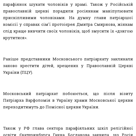
парафіянок шукати чоловіків у храмі. Також у Російській
православній церкві порадили росіянкам маніпулювати
прискіпливими чоловіками. На думку глави патріаршої
комісії у справах сім'ї протоієрея Дмитра Смирнова, жінкам
слід краще вивчити своїх чоловіків, щоб змусити їх «дзигою
крутитися».
Раніше представники Московського патріархату закликали
заново хрестити дітей, хрещених у Православній Церкві
України (ПЦУ).
Московський патріархат побоюється, що після візиту
Патріарха Варфоломія в Україну храми Московської церкви
переходитимуть до Помісної церкви України.
Також у РФ глава сектора парафіяльних шкіл релігійної
освіти Єкатеринбурга Ганна Богданова заявила, що Росія