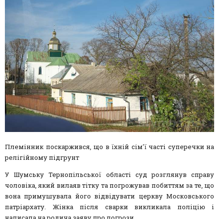
Племінник поскаржився, що в їхній сім'ї часті суперечки на
релігійному підгрунт
У Шумську Тернопільської області суд розглянув справу
чоловіка, який вилаяв тітку та погрожував побиттям за те, що
вона примушувала його відвідувати церкву Московського
патріархату. Жінка після сварки викликала поліцію і
написала на родича заяву про погрози.