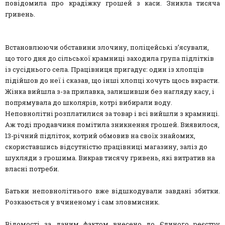
повідомила про крадіжку грошей з каси. Зникла тисяча
гривень.
Встановлюючи обставини злочину, поліцейські з’ясували,
що того дня до сільської крамниці заходила група підлітків
із сусіднього села. Працівниця пригадує: один із хлопців
підійшов до неї і сказав, що інші хлопці хочуть щось вкрасти.
Жінка вийшла з-за прилавка, залишивши без нагляду касу, і
попрямувала до школярів, котрі вибирали воду.
Неповнолітні розплатилися за товар і всі вийшли з крамниці.
Аж тоді продавчиня помітила зникнення грошей. Виявилося,
13-річний підліток, котрий обмовив на своїх знайомих,
скориставшись відсутністю працівниці магазину, заліз до
шухляди з грошима. Викрав тисячу гривень, які витратив на
власні потреби.
Батьки неповнолітнього вже відшкодували завдані збитки.
Розкаюється у вчиненому і сам зловмисник.
Відомості за даним фактом внесено до Єдиного реєстру