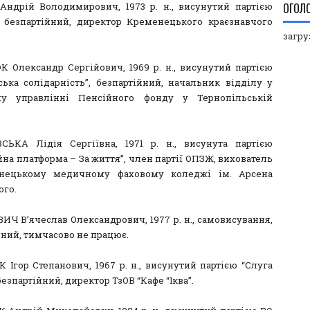
ндрій Володимирович, 1973 р. н., висунутий партією
ОГОЛ
, безпартійний, директор Кременецького краєзнавчого
загруз
Олександр Сергійович, 1969 р. н., висунутий партією
ська солідарність”, безпартійний, начальник відділу у
му управлінні Пенсійного фонду у Тернопільській
ЬКА Лідія Сергіївна, 1971 р. н., висунута партією
на платформа – За життя”, член партії ОПЗЖ, вихователь
нецькому медичному фаховому коледжі ім. Арсена
ого.
Ч В’ячеслав Олександрович, 1977 р. н., самовисування,
йний, тимчасово не працює.
 Ігор Степанович, 1967 р. н., висунутий партією “Слуга
безпартійний, директор ТзОВ “Кафе “Іква”.