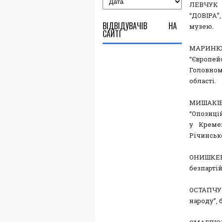
ЛЕВЧУК А
“ДОВІРА”
ВІДВІДУВАЧІВ НА
музею.
САЙТІ
МАРИНЮК 
“Європей
Головно
області.
МИШАКІВС
“Опозицій
у Креме
Річинськ
ОНИШКЕВИ
безпарті
ОСТАПЧУК
народу”, 