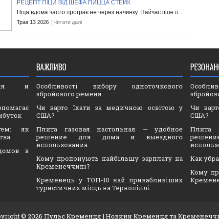
РЕЦЕПТ ПІЦИ ВІД ШЕФА ПИЦЦА СТЕЙК
Піца вдома часто програє не через начинку. Найчастіше її...
Трав 13 2026 |
Читати далі
ВАЖЛИВО
РЕЗОНАН
ория и
Особливості вибору одноточкового
Особли
збройового ременя
збройов
опомагає
Чи варто їхати за медичною освітою у
Чи варт
ибуток
США?
США?
тем: як
Плита газовая настольная — удобное
Плита 
тва
решение для дома и выездного
решен
использования
использ
домов в
Кому пропонують найбільшу зарплату на
Как убр
Кременеччині?
Кому пр
Кременець у ТОП-10 най привабливіших
Кремен
туристичних місць на Тернопіллі
yright ©
2026
Пульс Кременця
| Новини Кременця та Кременечч