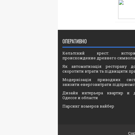
ОПЕРАТИВНО
Кельтский крест: ист
происхождение древнего символа
Як автоматизація ресторану д
скоротити втрати та підвищити пр
Модернізація приводних сис
знизити енерговитрати підприємс
Дизайн интерьера квартир и 
Одессе и области
Парсинг номеров вайбер
Cop