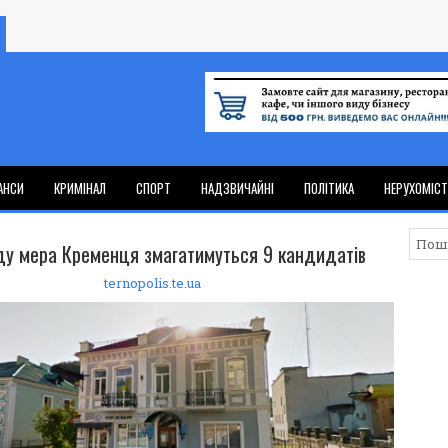
АНСИ
КРИМІНАЛ
СПОРТ
НАДЗВИЧАЙНІ
ПОЛІТИКА
НЕРУХОМІС
ду мера Кременця змагатимуться 9 кандидатів
ternopolis.te.ua