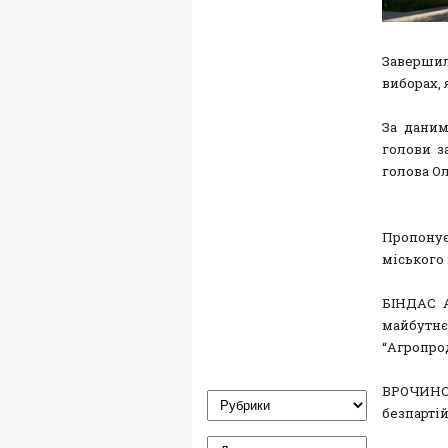
Заверши
виборах, 
За даним
голови з
голова Ол
Пропонує
міського
БІНДАС А
майбутн
“Агропрод
ВРОЧИНС
безпартій