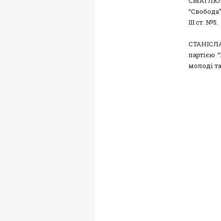
СМАГЛЮК 
“Свобода”
ІІІ ст. №5.
СТАНІСЛА
партією “
молоді та