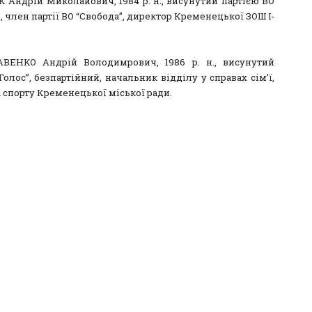
Андрій Миколайович, 1984 р. н., висунутий партією ВО
, член партії ВО “Свобода”, директор Кременецької ЗОШ І-
ВЕНКО Андрій Володимрович, 1986 р. н., висунутий
Голос”, безпартійний, начальник відділу у справах сім’ї,
 спорту Кременецької міської ради.