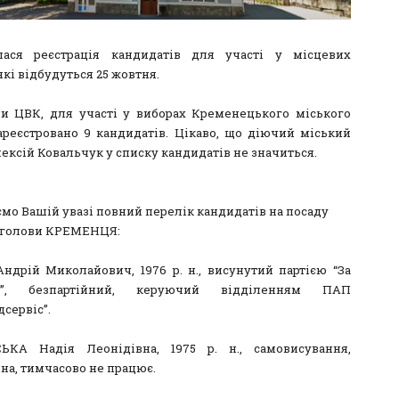
лася реєстрація кандидатів для участі у місцевих
які відбудуться 25 жовтня.
и ЦВК, для участі у виборах Кременецького міського
ареєстровано 9 кандидатів. Цікаво, що діючий міський
ексій Ковальчук у списку кандидатів не значиться.
мо Вашій увазі повний перелік кандидатів на посаду
 голови КРЕМЕНЦЯ:
ндрій Миколайович, 1976 р. н., висунутий партією “За
є”, безпартійний, керуючий відділенням ПАП
сервіс”.
ЬКА Надія Леонідівна, 1975 р. н., самовисування,
на, тимчасово не працює.