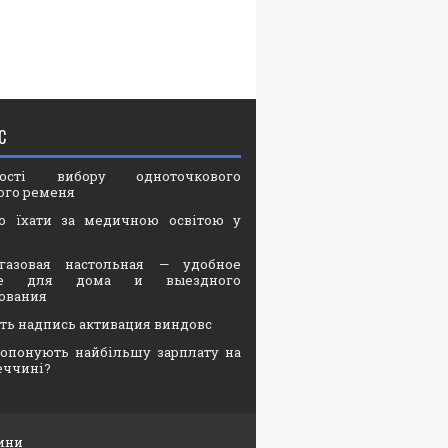
С
вості вибору одноточкового
ого ременя
о їхати за медичною освітою у
газовая настольная — удобное
ие для дома и выездного
ования
ать надпись активация виндовс
опонують найбільшу зарплату на
еччині?
ини