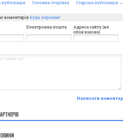
 публікація
Головна сторінка
Старіша публікація →
ає коментарів
Будь першим!
Електронна пошта
Адреса сайту (не
обов'язково)
Написати коментар
АРТНЕРІВ
.
НОВИНИ