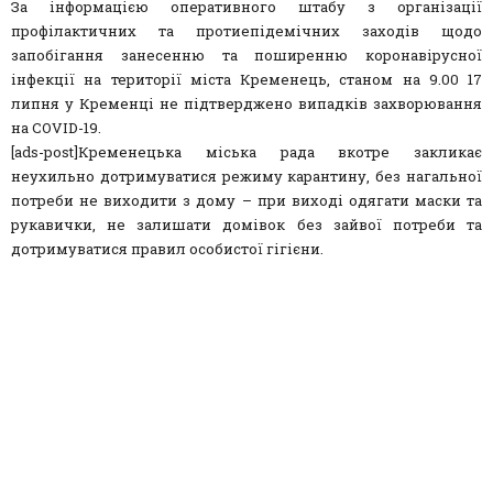
За інформацією оперативного штабу з організації
профілактичних та протиепідемічних заходів щодо
запобігання занесенню та поширенню коронавірусної
інфекції на території міста Кременець, станом на 9.00 17
липня у Кременці не підтверджено випадків захворювання
на COVID-19.
[ads-post]Кременецька міська рада вкотре закликає
неухильно дотримуватися режиму карантину, без нагальної
потреби не виходити з дому – при виході одягати маски та
рукавички, не залишати домівок без зайвої потреби та
дотримуватися правил особистої гігієни.