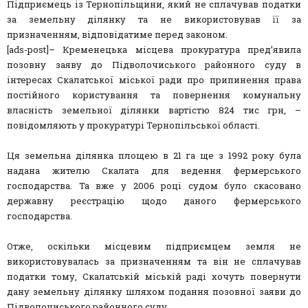
Підприємець із Тернопільщини, який не сплачував податки
за земельну ділянку та не використовував її за
призначенням, відповідатиме перед законом.
[ads-post]– Кременецька місцева прокуратура пред’явила
позовну заяву до Підволочиського районного суду в
інтересах Скалатської міської ради про припинення права
постійного користування та повернення комунальну
власність земельної ділянки вартістю 824 тис грн, –
повідомляють у прокуратурі Тернопільської області.
Ця земельна ділянка площею в 21 га ще з 1992 року була
надана жителю Скалата для ведення фермерського
господарства. Та вже у 2006 році судом було скасовано
державну реєстрацію щодо даного фермерського
господарства.
Отже, оскільки місцевим підприємцем земля не
використовувалась за призначенням та він не сплачував
податки тому, Скалатській міській раді хочуть повернути
дану земельну ділянку шляхом подання позовної заяви до
Підволочиського районного суду.