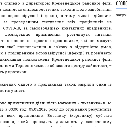
ОГОЛ
ті спільно з директором Кременецької районної філії
и комплекс епідеміологічних заходів щодо запобігання
загруз
ю коронавірусної інфекції, в тому числі здійснити
ь за проведенням тестування всіх працівників на
ь COVID-19, за самоізоляцією контактних працівників,
и дезінфекцію приміщення, розглянути питання
ті оголошення простою працівникам, які не можуть
ти свої повноваження в зв’язку з відсутністю умов,
их з поширенням коронавірусної інфекції та розв’язати
виконання повноважень Кременецької районної філії
іліями Тернопільського обласного центру зайнятості, –
ь у протоколі.
раження одного з працівників також закрили один із
етів у місті.
ово призупинити діяльність магазину «Рукавичка» в м.
 з 00:00 год. 05.05.2020 року до отримання результатів
ня всіх працівників. Власнику (керівнику) суб’єкта
рювання, який провадить діяльність у зазначеному