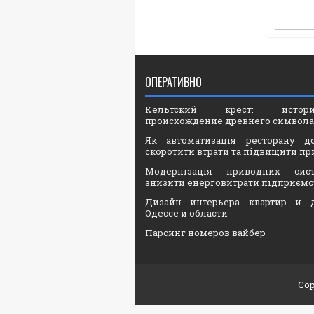
ОПЕРАТИВНО
Кельтский крест: ист
происхождение древнего символа
Як автоматизація ресторану д
скоротити втрати та підвищити пр
Модернізація приводних сис
знизити енерговитрати підприємс
Дизайн интерьера квартир и 
Одессе и области
Парсинг номеров вайбер
Cop