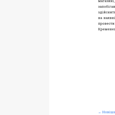
магазині
запобіга
здійснит
на наявні
провест
Кременец
← Новіша