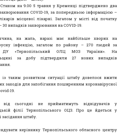
t] Станом на 9.00 5 травня у Кременці підтверджено два
захворювання COVID-19, за попередньою інформацією –
лікарів місцевої лікарні. Загалом у місті від початку
– 30 випадків захворювання на COVID-19.
ччина, на жаль, наразі має найбільше хворих на
русну інфекцію, загалом по району – 270 людей за
 ДУ «Тернопільський ОЛЦ МОЗ України». На
льщині за добу підтвердили 27 нових випадків
ання.
у із таким розвитком ситуації штабу довелося вжити
их заходів для запобігання поширенням коронавірусної
ovid-19.
, від сьогодні не прийматимуть відвідувачів у
ькій філії Тернопільського ОЦЗ. Про це йдеться у
 засідання штабу.
ндувати керівнику Тернопільського обласного центру