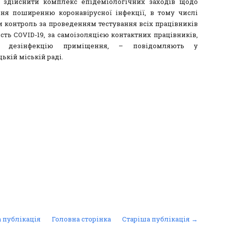
, здійснити комплекс епідеміологічних заходів щодо
ння поширенню коронавірусної інфекції, в тому числі
и контроль за проведенням тестування всіх працівників
сть COVID-19, за самоізоляцією контактних працівників,
и дезінфекцію приміщення, – повідомляють у
ькій міській раді.
 публікація
Головна сторінка
Старіша публікація →