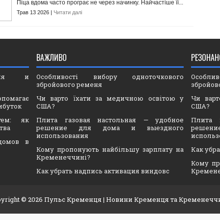
Піца вдома часто програє не через начинку. Найчастіше її...
Трав 13 2026 |
Читати далі
ВАЖЛИВО
РЕЗОНАН
ория и
Особливості вибору одноточкового
Особли
збройового ременя
збройов
опомагає
Чи варто їхати за медичною освітою у
Чи варт
ибуток
США?
США?
тем: як
Плита газовая настольная — удобное
Плита 
тва
решение для дома и выездного
решен
использования
использ
домов в
Кому пропонують найбільшу зарплату на
Как убр
Кременеччині?
Кому пр
Как убрать надпись активация виндовс
Кремен
yright ©
2026
Пульс Кременця
| Новини Кременця та Кременечч