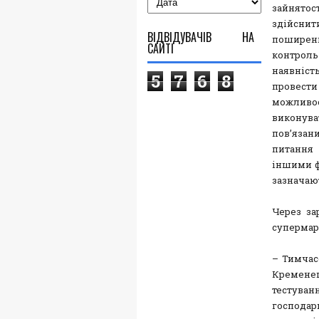
зайнятос
здійснит
ВІДВІДУВАЧІВ НА
поширенн
САЙТІ
контрол
наявніст
5
7
6
8
провест
можливос
виконува
пов’язан
питання 
іншими ф
зазначают
Через за
супермарк
– Тимчас
Кременець
тестуван
господа