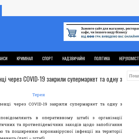
АНСИ
КРИМІНАЛ
СПОРТ
НАДЗВИЧАЙНІ
ПОЛІТИКА
НЕРУХОМІС
нці через COVID-19 закрили супермаркет та одну з
Терен
повідомляють в оперативному штабі з організації
тичних та протиепідемічних заходів щодо запобігання
ю та поширенню коронавірусної інфекції на території
менець (далі – штаб).