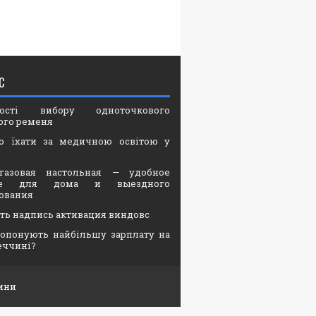
С
вості вибору одноточкового
ого ременя
о їхати за медичною освітою у
газовая настольная — удобное
ие для дома и выездного
ования
ать надпись активация виндовс
опонують найбільшу зарплату на
еччині?
ини