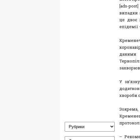
[ads-pos
випадки 
це двоє 
епідемії 
Кремене
коронаві
даними
Тернопі
захворюв
У зв’язк
додатков
хвороби c
Зокрема
Кременец
протоколі
– Рекоме