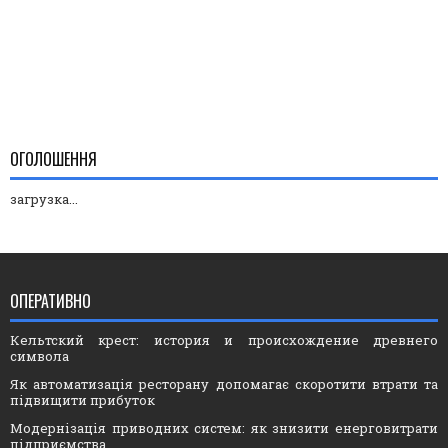
ОГОЛОШЕННЯ
загрузка...
ОПЕРАТИВНО
Кельтский крест: история и происхождение древнего
символа
Як автоматизація ресторану допомагає скоротити втрати та
підвищити прибуток
Модернізація приводних систем: як знизити енерговитрати
підприємства