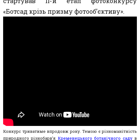
стартував ІІ-й етап фотоконкурсу
«Ботсад крізь призму фотооб’єктиву».
Конкурс триватиме впродовж року. Темою є різноманітність
природного різнобарв’я
Кременецького ботанічного саду
в