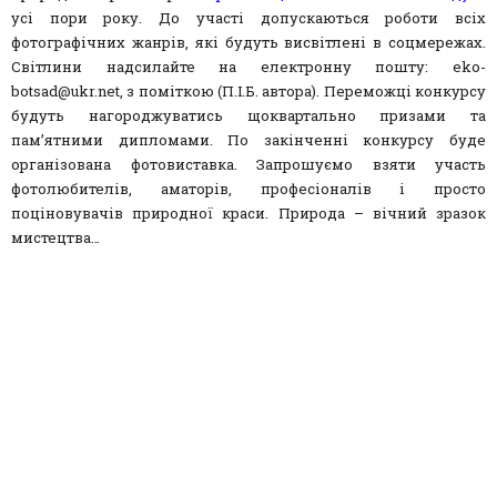
усі пори року. До участі допускаються роботи всіх
фотографічних жанрів, які будуть висвітлені в соцмережах.
Світлини надсилайте на електронну пошту: eko-
botsad@ukr.net, з поміткою (П.І.Б. автора). Переможці конкурсу
будуть нагороджуватись щоквартально призами та
пам’ятними дипломами. По закінченні конкурсу буде
організована фотовиставка. Запрошуємо взяти участь
фотолюбителів, аматорів, професіоналів і просто
поціновувачів природної краси. Природа – вічний зразок
мистецтва…