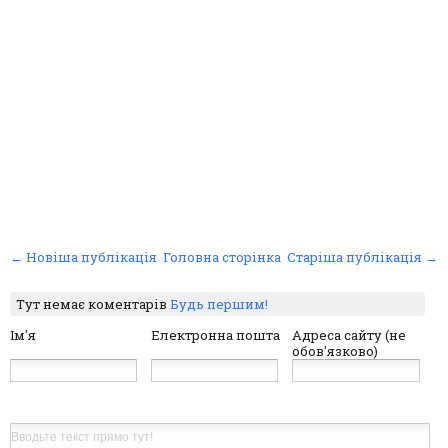
← Новіша публікація
Головна сторінка
Старіша публікація →
Тут немає коментарів
Будь першим!
Ім'я
Електронна пошта
Адреса сайту (не
обов'язково)