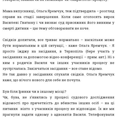
Мама випускниці, Ольга Яремчук, теж підтвердила – розгляд
справи на стадії завершення. Коли саме оголосять вирок
Василеві Гнатюку і чи визнає суд присяжних його винним у
смерті дитини – цю тему обговорювати не хоче.
Свідків допитали, все триває нормально – наскільки може
бути нормальним в цій ситуації, - каже Ольга Яремчук. - Я
просто їжджу на засідання, в Тернопіль (бере участь у
засіданнях за допомогою відео-конференції – прим. авт.). Ні з
ким з родичів Василя чи інших учасників процесу не
зустрічалась. Закінчаться засідання – все стане відомо.
Не так давно у засіданнях слухали свідків. Ольга Яремчук
каже, що нічого нового для себе не почула.
Був біля Іринки чи в іншому місці?
Чи, бува, не з’явились у процесі судового дослідження
відомості про причетність до вбивства інших осіб – на ці
питання ніхто з учасників процесу не відповідає. Їх же ми
прагнули задати одному з адвокатів Василя. Телефонували