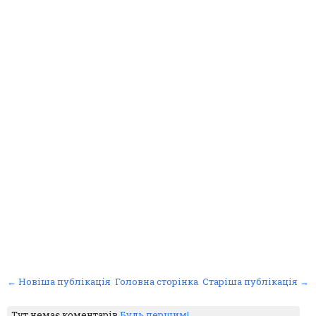
← Новіша публікація
Головна сторінка
Старіша публікація →
Тут немає коментарів
Будь першим!