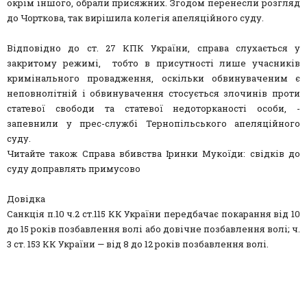
окрім іншого, обрали присяжних. Згодом перенесли розгляд
до Чорткова, так вирішила колегія апеляційного суду.
Відповідно до ст. 27 КПК України, справа слухається у
закритому режимі, тобто в присутності лише учасників
кримінального провадження, оскільки обвинуваченим є
неповнолітній і обвинувачення стосується злочинів проти
статевої свободи та статевої недоторканості особи, -
запевнили у прес-службі Тернопільського апеляційного
суду.
Читайте також Справа вбивства Іринки Мукоїди: свідків до
суду доправлять примусово
Довідка
Санкція п.10 ч.2 ст.115 КК України передбачає покарання від 10
до 15 років позбавлення волі або довічне позбавлення волі; ч.
3 ст. 153 КК України — від 8 до 12 років позбавлення волі.