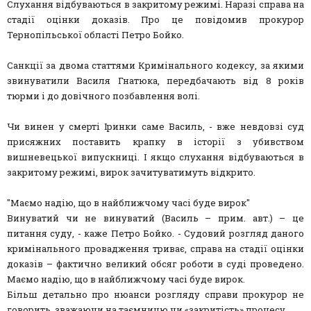
Слухання відбуваються в закритому режимі. Наразі справа на
стадії оцінки доказів. Про це повідомив прокурор
Тернопільської області Петро Бойко.
Санкції за двома статтями Кримінального кодексу, за якими
звинуватили Василя Гнатюка, передбачають від 8 років
тюрми і до довічного позбавлення волі.
Чи винен у смерті Іринки саме Василь, - вже невдовзі суд
присяжних поставить крапку в історії з убивством
вишневецької випускниці. І якщо слухання відбуваються в
закритому режимі, вирок зачитуватимуть відкрито.
"Маємо надію, що в найближчому часі буде вирок"
Винуватий чи не винуватий (Василь – прим. авт.) – це
питання суду, - каже Петро Бойко. - Судовий розгляд даного
кримінального провадження триває, справа на стадії оцінки
доказів – фактично великий обсяг роботи в суді проведено.
Маємо надію, що в найближчому часі буде вирок.
Більш детально про нюанси розгляду справи прокурор не
говорить, зважаючи на таємницю чи «закритість» процесу.