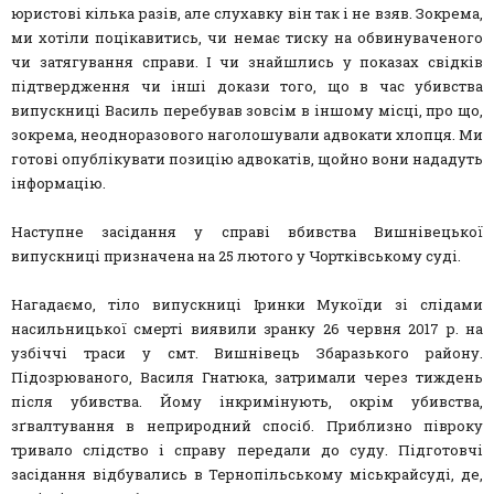
юристові кілька разів, але слухавку він так і не взяв. Зокрема,
ми хотіли поцікавитись, чи немає тиску на обвинуваченого
чи затягування справи. І чи знайшлись у показах свідків
підтвердження чи інші докази того, що в час убивства
випускниці Василь перебував зовсім в іншому місці, про що,
зокрема, неодноразового наголошували адвокати хлопця. Ми
готові опублікувати позицію адвокатів, щойно вони нададуть
інформацію.
Наступне засідання у справі вбивства Вишнівецької
випускниці призначена на 25 лютого у Чортківському суді.
Нагадаємо, тіло випускниці Іринки Мукоїди зі слідами
насильницької смерті виявили зранку 26 червня 2017 р. на
узбіччі траси у смт. Вишнівець Збаразького району.
Підозрюваного, Василя Гнатюка, затримали через тиждень
після убивства. Йому інкримінують, окрім убивства,
зґвалтування в неприродний спосіб. Приблизно півроку
тривало слідство і справу передали до суду. Підготовчі
засідання відбувались в Тернопільському міськрайсуді, де,