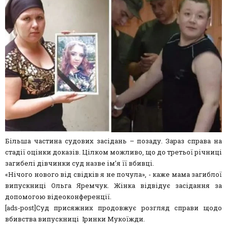
Більша частина судових засідань – позаду. Зараз справа на
стадії оцінки доказів. Цілком можливо, що до третьої річниці
загибелі дівчинки суд назве ім’я її вбивці.
«Нічого нового від свідків я не почула», - каже мама загиблої
випускниці Ольга Яремчук. Жінка відвідує засідання за
допомогою відеоконференції.
[ads-post]Суд присяжних продовжує розгляд справи щодо
вбивства випускниці Іринки Мукоїжди.