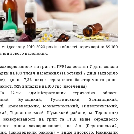
 епідсезону 2019-2020 років в області перехворіло 69 180
6% від всього населення.
захворюваність на грип та ГРВІ за останні 7 днів склала
адки на 100 тисяч населення (за останні 7 днів захворіло
би), що на 7,3% вище середнього багаторічного рівня
ності (525 випадків на 100 тис. населення).
st]На 12-ти адміністративних територіях області
ський, Бучацький, Гусятинський, Заліщицький,
ий, Кременецький, Монастириський, Підволочиський,
кий, Тернопільський, Шумський райони, м. Тернопіль)
к захворюваності на грип та ГРВІ вище середнього
чного рівня захворюваності, на 3-х (Бережанський,
кий, Лановецький райони) – вище високого. Найвищий