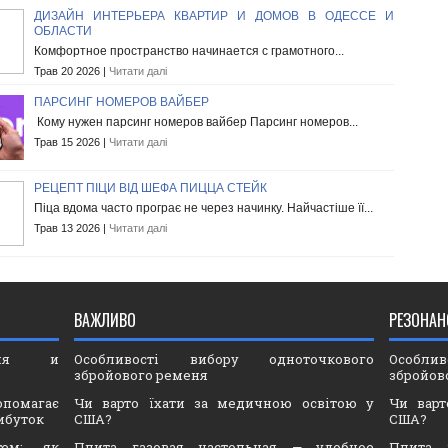
ДИЗАЙН ИНТЕРЬЕРА КВАРТИР И ДОМОВ В ОДЕССЕ И
ОБЛАСТИ
Комфортное пространство начинается с грамотного...
Трав 20 2026 |
Читати далі
ПАРСИНГ НОМЕРОВ ВАЙБЕР
Кому нужен парсинг номеров вайбер Парсинг номеров...
Трав 15 2026 |
Читати далі
РЕЦЕПТ ПІЦИ ВІД ШЕФА ПИЦЦА СТЕЙК
Піца вдома часто програє не через начинку. Найчастіше її...
Трав 13 2026 |
Читати далі
ВАЖЛИВО
РЕЗОНАН
ория и
Особливості вибору одноточкового
Особли
збройового ременя
збройов
опомагає
Чи варто їхати за медичною освітою у
Чи варт
ибуток
США?
США?
тем: як
Плита газовая настольная — удобное
Плита 