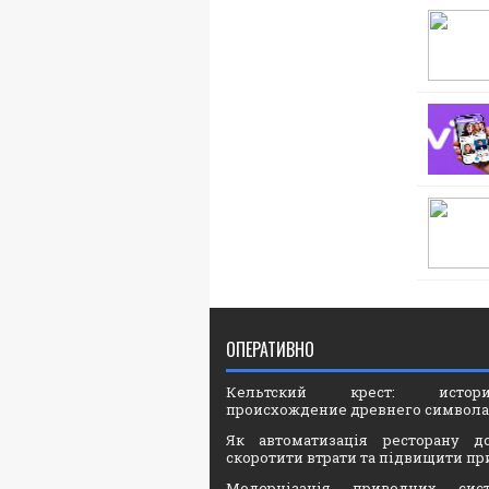
ОПЕРАТИВНО
Кельтский крест: ист
происхождение древнего символа
Як автоматизація ресторану д
скоротити втрати та підвищити пр
Модернізація приводних сис