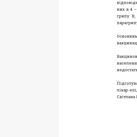
відповід
них в 4 –
грипу В,
парагрипу
Основним
вакцинац
Вакцинова
населення
недостат
Підготув
лікар-еп
Світлана