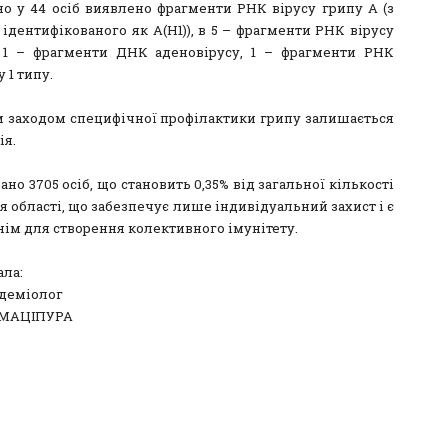
но у 44 осіб виявлено фрагменти РНК вірусу грипу А (з
 ідентифікованого як А(Н1)), в 5 – фрагменти РНК вірусу
 1 – фрагменти ДНК аденовірусу, 1 – фрагменти РНК
 1 типу.
 заходом специфічної профілактики грипу залишається
ія.
но 3705 осіб, що становить 0,35% від загальної кількості
 області, що забезпечує лише індивідуальний захист і є
нім для створення колективного імунітету.
ала:
ідеміолог
 МАЦІПУРА