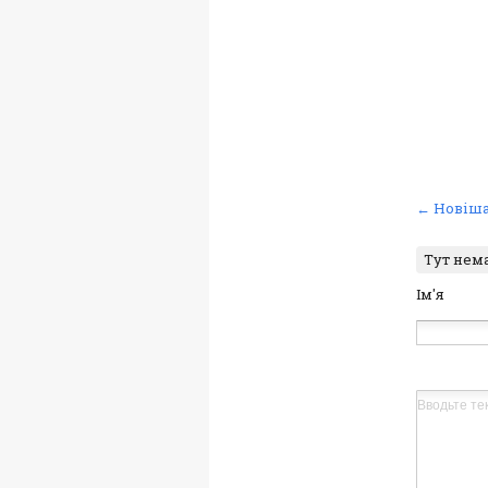
← Новіша
Тут нем
Ім'я