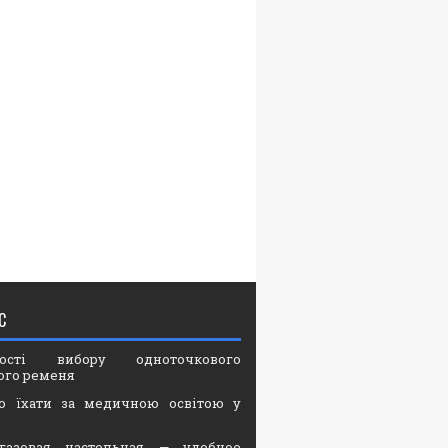
С
вості вибору одноточкового
ого ременя
о їхати за медичною освітою у
газовая настольная — удобное