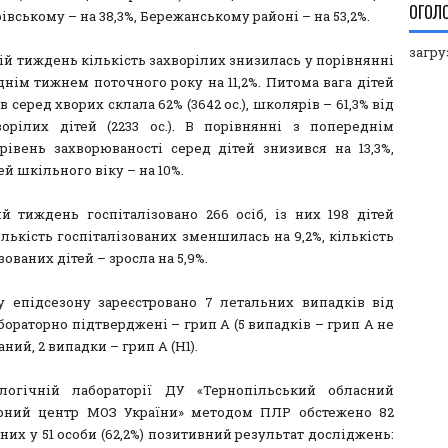
ОГОЛ
рівському – на 38,3%, Бережанському районі – на 53,2%.
загруз
ій тиждень кількість захворілих знизилась у порівнянні
днім тижнем поточного року на 11,2%. Питома вага дітей
ів серед хворих склала 62% (3642 ос.), школярів – 61,3% від
ворілих дітей (2233 ос.). В порівнянні з попереднім
рівень захворюваності серед дітей знизився на 13,3%,
ей шкільного віку – на 10%.
ий тиждень госпіталізовано 266 осіб, із них 198 дітей
Кількість госпіталізованих зменшилась на 9,2%, кількість
зованих дітей – зросла на 5,9%.
у епідсезону зареєстровано 7 летальних випадків від
бораторно підтверджені – грип А (5 випадків – грип А не
ний, 2 випадки – грип А (Н1).
логічній лабораторії ДУ «Тернопільський обласний
рний центр МОЗ України» методом ПЛР обстежено 82
 них у 51 особи (62,2%) позитивний результат досліджень: