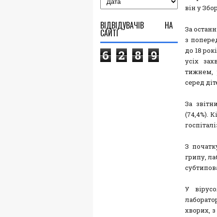
він у Збо
ВІДВІДУВАЧІВ НА
За останн
САЙТІ
з попере
до 18 рок
6
2
8
9
усіх зах
тижнем, 
серед діт
За звітн
(74,4%). 
госпіталі
З початк
грипу, ла
субтипова
У вірусо
лаборато
хворих, з