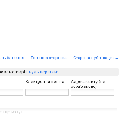
 публікація
Головна сторінка
Старіша публікація →
ає коментарів
Будь першим!
Електронна пошта
Адреса сайту (не
обов'язково)