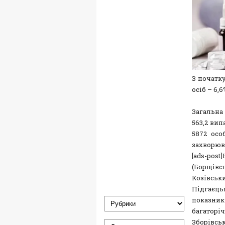
З початку
осіб – 6,
Загальна 
563,2 вип
5872 осо
захворюва
[ads-po
(Борщів
Козівськ
Підгаєць
показни
багаторі
Зборівсь