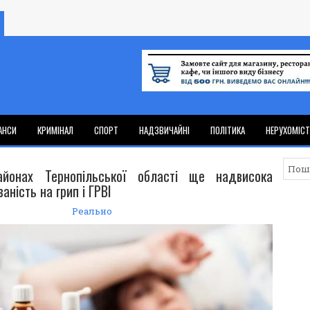
АНСИ
КРИМІНАЛ
СПОРТ
НАДЗВИЧАЙНІ
ПОЛІТИКА
НЕРУХОМІС
йонах Тернопільської області ще надвисока
аність на грип і ГРВІ
Реально