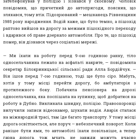
зателефонував у поліцію і зізнався у скоєному. Чоловік
повідомив, що причетний до автопригоди, пояснив, що
злякався, тому втік. Підозрюваний — мешканець Рівненщини
1985 року народження. Водій каже, що було темно, а пішохід
раптово вийшов на дорогу за межами пішохідного переходу
і вдарився об праве дзеркало автомобіля. Про те, що пішохід
помер, він дізнався через соціальні мережі.
— Ми їхали на роботу перед 9-ою годиною ранку, тіло
односельчанина лежало на асфальті накрите, — повідомила
секретар Білокриницької сільської ради Алла Бордійчук. —
Він ішов перед 7-ою годиною, тоді ще було сіро. Мабуть,
хотів у тому місці перейти дорогу, бо амбулаторія з
протилежного боку. Побачила пенсіонера на дорозі
односельчанка, яка поспішала на зупинку, щоб добратися на
роботу в Дубно. Викликала швидку, поліцію. Правоохоронці
вилучили записи відеокамер, шукали водія. Аварія сталася
на міжнародній трасі, там їде багато транспорту. У тому місці
дорога освітлюється, але поруч — небезпечний поворот. Коли
раніше були ями, то автомобілі їхали повільніше, а тепер
гарна дорога, тож мчать, не завжди можуть вчасно