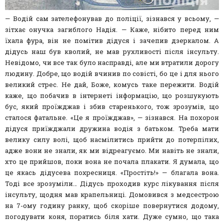
— Водій сам зателефонував до поліції, зізнався у всьому, —
зітхає онучка загиблого Надія. — Каже, нібито перед ним
їхала фура, він не помітив дідуся і зачепив дзеркалом. А
дідусь наш був кволий, не мав рухливості після інсульту.
Невідомо, чи все так було насправді, але ми втратили дорогу
людину. Добре, що водій вчинив по совісті, бо це і для нього
великий стрес. Не дай, Боже, комусь таке пережити. Водій
каже, що побачив в інтернеті інформацію, що розшукують
бус, який проїжджав і збив старенького, тож зрозумів, що
сталося фатальне. «Це я проїжджав», — зізнався. На похорон
дідуся приїжджали дружина водія з батьком. Треба мати
велику силу волі, щоб насмілитись прийти до потерпілих,
адже вони не знали, як ми відреагуємо. Ми навіть не знали,
хто це прийшов, поки вона не почала плакати. Я думала, що
це якась дідусева похресниця. «Простіть!» — благала вона.
Тоді все зрозуміли… Дідусь проходив курс лікування після
інсульту, щодня мав крапельниці. Домовився з медсестрою
на 7-ому годину ранку, щоб скоріше повернутися додому,
погодувати коня, поратись біля хати. Дуже сумно, що така