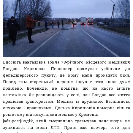
Вдосвіта вантажівка збила 78-річного місцевого мешканця
Богдана Кирилюка. Пенсіонер прямував узбіччям до
фельдшерського пункту, де йому мали прокапати ліки.
Перед тим старенький переніс інсульт, тож ішов дуже
повільно. Вочевидь, не помітив, що на нього мчить
вантажівка. Як розповідають у селі, пан Богдан все життя
працював трактористом. Мешкав із дружиною Василиною,
онучкою і правнуками. Донька Кирилюків померла кілька
років тому від недуги, син мешкає у Кременці.
[ads-post]Водій, який смертельно травмував пенсіонера, не
зупинився на місці ДТП. Проте вже ввечері того дня