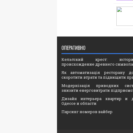
ОПЕРАТИВНО
Кельтский крест: ист
происхождение древнего символа
Як автоматизація ресторану д
скоротити втрати та підвищити пр
Модернізація приводних сис
знизити енерговитрати підприємс
Дизайн интерьера квартир и 
Одессе и области
Парсинг номеров вайбер