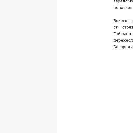
єврейсь
початкова
Всього за
ст. сто
Гойської 
перенес
Богороди