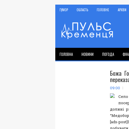
ГУМОР
ОБЛАСТЬ
ГОЛОВНЕ
АРХІВИ
ГОЛОВНА
НОВИНИ
ПОГОДА
ФІН
Божа Го
переказ
09:00
Село
посе
долині р
“Медобор
[ads-pos
побувати