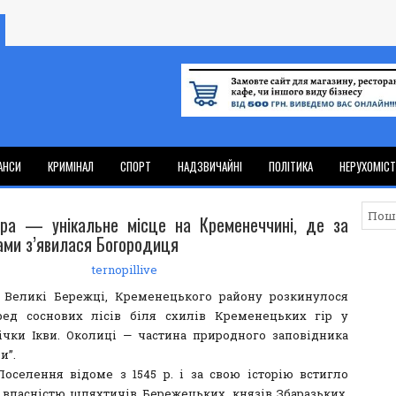
АНСИ
КРИМІНАЛ
СПОРТ
НАДЗВИЧАЙНІ
ПОЛІТИКА
НЕРУХОМІС
ра — унікальне місце на Кременеччині, де за
ами з’явилася Богородиця
ternopillive
 Великі Бережці, Кременецького району розкинулося
ред соснових лісів біля схилів Кременецьких гір у
ічки Ікви. Околиці — частина природного заповідника
и”.
t]Поселення відоме з 1545 р. і за свою історію встигло
 власністю шляхтичів Бережецьких, князів Збаразьких,