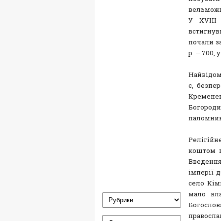
вельможн
У XVIII
встигну
почали за
р. — 700, у
Найвідом
є, безпе
Кремене
Богород
паломник
Релігійне
коштом п
Введення
імперії д
село Кімн
мало вла
Богослова
православ