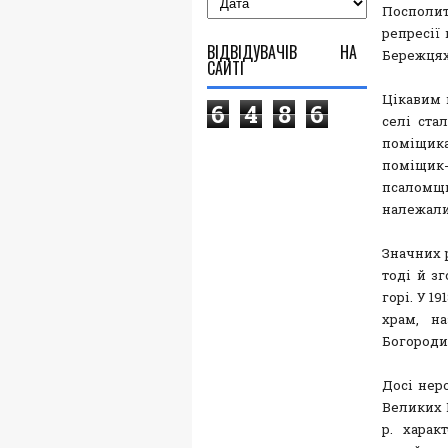
Посполит
репресії
ВІДВІДУВАЧІВ НА
Бережцях
САЙТІ
Цікавим 
6
4
8
6
селі ста
поміщика
поміщи
псаломщи
належали
Значних 
тоді й з
горі. У 1
храм, н
Богороди
Досі нер
Великих 
р. харак