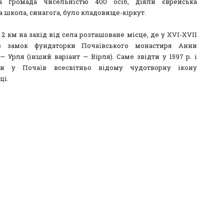
ка громада чисельністю 400 осіб, діяли єврейська
 школа, синагога, було кладовище-кіркут.
 2 км на захід від села розташоване місце, де у XVI-XVII
яв замок фундаторки Почаївського монастиря Анни
— Урля (інший варіант — Вірля). Саме звідти у 1597 р. і
ли у Почаїв всесвітньо відому чудотворну ікону
ці.