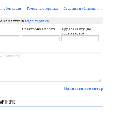
 публікація
Головна сторінка
Старіша публікація →
ає коментарів
Будь першим!
Електронна пошта
Адреса сайту (не
обов'язково)
Написати коментар
АРТНЕРІВ
.