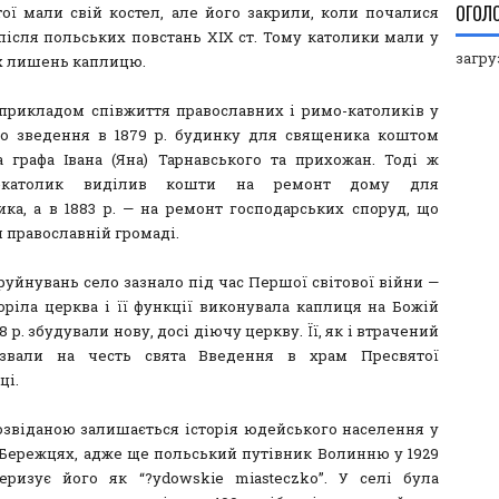
ОГОЛ
ої мали свій костел, але його закрили, коли почалися
 після польських повстань ХІХ ст. Тому католики мали у
загруз
 лишень каплицю.
прикладом співжиття православних і римо-католиків у
ло зведення в 1879 р. будинку для священика коштом
 графа Івана (Яна) Тарнавського та прихожан. Тоді ж
к-католик виділив кошти на ремонт дому для
ка, а в 1883 р. — на ремонт господарських споруд, що
 православній громаді.
руйнувань село зазнало під час Першої світової війни —
горіла церква і її функції виконувала каплиця на Божій
918 р. збудували нову, досі діючу церкву. Її, як і втрачений
азвали на честь свята Введення в храм Пресвятої
ці.
озвіданою залишається історія юдейського населення у
Бережцях, адже ще польський путівник Волинню у 1929
теризує його як “?ydowskie miasteczko”. У селі була