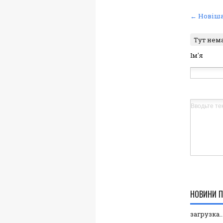
← Новіша
Тут нем
Ім'я
НОВИНИ П
загрузка..