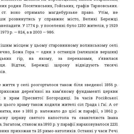
их родин Лосятинських, Гойських, графів Тарновських.
 ст. воно отримало магдебурзьке право. Утім, не
вши розвинутись у справжнє місто, Великі Бережці
непадати. У 1774 р. у поселенні було 1250 жителів, у 1929
 1973 р. — 824, а в 2003 — 986.
ішим місцем у цьому старовинному волинському селі
речно, Божа Гора — один з останців (залишків вершин)
цьких гір, на якому, за переказами, з’явилася
иця. Відтак, Бережці щороку відвідують тисячі
ів.
 життя у селі розгорталося також біля зведеної 1856 р.
рихожан дерев’яної на кам’яному фундаменті церкви
 в храм Пресвятої Богородиці. За часів Російської
о цього храму також ходили жителі сіл Града і Гаї. А от
атка, яке з 1831 р. належало до цієї ж парафії, з 1862 р.
сну церкву святого капостола та євангелиста Івана
. Загалом, станом на 1893 р. у парафії нараховувалося 2231
них прихожан та 25 римо-католиків. Останні у часи Речі