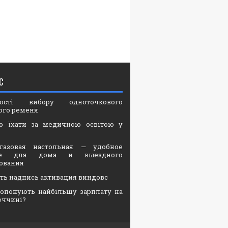
С
вості вибору одноточкового
ого ременя
о їхати за медичною освітою у
газовая настольная — удобное
ие для дома и выездного
ования
ать надпись активация виндовс
опонують найбільшу зарплату на
еччині?