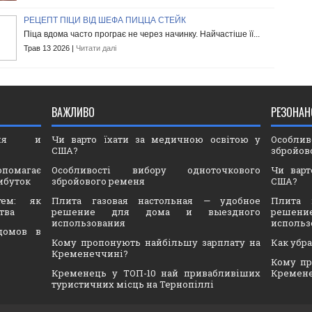
РЕЦЕПТ ПІЦИ ВІД ШЕФА ПИЦЦА СТЕЙК
Піца вдома часто програє не через начинку. Найчастіше її...
Трав 13 2026 |
Читати далі
ВАЖЛИВО
РЕЗОНАН
ория и
Чи варто їхати за медичною освітою у
Особли
США?
збройов
опомагає
Особливості вибору одноточкового
Чи варт
ибуток
збройового ременя
США?
тем: як
Плита газовая настольная — удобное
Плита 
тва
решение для дома и выездного
решен
использования
использ
домов в
Кому пропонують найбільшу зарплату на
Как убр
Кременеччині?
Кому пр
Кременець у ТОП-10 най привабливіших
Кремен
туристичних місць на Тернопіллі