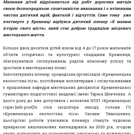
Малюнки дітей відрізняються від робіт дорослих митців
своєю безпосередньою спонтанністю виконання і є втіленням
чистих дитячий мрій, фантазій і відчуттів. Саме тому уже
вчетверте у Кременці відбувся дитячий пленер «Я малюю
історію свого міста», який стає доброю традицією місцевого
мистецького життя.
Більше двох десятків дітей віком від 4 до 17 років малювали
об’єкти історичної та культурної спадщини Кременця,
збагачувалися спілкуванням, раділи власному успіху та
зростали в мистецькому плані.
Започаткувала пленер громадська організація «Кременецька
екологічна ліга», постійними волонтерами і співучасниками
є працівники кафедри мистецьких дисциплін Кременецької
гуманітарно-педагогічної академії імені Тараса Шевченка. А
цього року до них долучився і колектив НПП «Кременецькі
гори».[ads-post]Зі слів ініціатора заходу, голови ГО
«Кременецька екологічна ліга» Оксани Тимошенко,
цьогорічні роботи учасників пленеру стануть чудовою
прикрасою кишенькових календариків на 2020 рік, згодом
знову потраплять на різноманітні українські та міжнародні