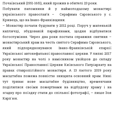
Почаївський (1551-1651), який прожив в обителі 23 роки.
Побували паломники й у наймолодшому монастирі
українського православ’я – Серафима Саровського у с.
Кривець, що на Івано-Франківщини.
– Монастир почали будувати у 2012 році. Поруч у маленькій
капличці, збудованій парафіянами, щодня відбувалися
богослужіння. Через два роки постала справжня святиня –
монастирський храм на честь святого Серафима Саровського,
який підпорядковувався Івано-Франківській єпархії
Української автокефальної православної церкви. У липні 2017
року монастир на чолі з намісником увійшов до складу
Української Православної Церкви Київського Патріархату на
правах ставропігійного монастиря. А 13 лютого 2019 року
масштабна пожежа повністю знищила основний храм. Нині
тут триває нове масштабне будівництво, кременчани
поділилися своїми пожертвами на відбудову храму і на
згадку про поїздку стали до спільної фотографії, – пише Зоя
Карп`юк.