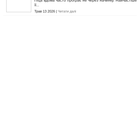
Піца вдома часто програє не через начинку. Найчастіше
її...
Трав 13 2026 |
Читати далі