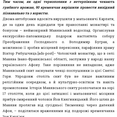
Тим часом, як одні тернополяни з нетерпінням чекають
грибного врожаю, 90 кременчан вирішили провести вихідний
пізнавально та з користю.
Двома автобусами вдосвіта вирушили у мальовничі Карпати,
де за один день відвідали три православні монастирі та
бонусом – неймовірний Манявський водоспад. Організував
екскурсійно-паломницьку подорож настоятель собору
Преображення Господнього о. Володимир Буграк, а
можливою її зробив місцевий перевізник, парафіянин храму
Віктор Рябушчиць.[ads-post]– Чоловічий монастир, що в селі
Манява Івано-Франківської області, заслужив у народі назву
українського Афону. Таке порівняння не випадкове, адже
Манявський скит заснували ченці-послушники із цієї Святої
Гори. Упродовж століть скит був не лише важливим
релігійним осередком, а й культурно-освітнім та навіть
промисловим. Історія Манявського скиту розпочалася на зорі
17 століття, коли до цієї затишної і мальовничої місцини
прибув смиренний чоловік Йов Княгиницький. Його шлях до
Маняви пролягав від сусідньої Тисмениці через далекий
Афон, – поділилася враженнями від подорожі кременчанка
Зоя Карп`юк.