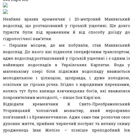
Неабияк вразив кременчан і 20-метровий Манявський
водоспад, що розташований у гірській ущелині. Ще довго
туристи були під враженням й від способу доїзду до
гідрологічної пам’ятки.
– Першим місцем, де ми побували, став Манявський
водоспад. До нього нас підвезли специфічним транспортом,
адже водоспад розташований у гірській ущелині і є одним із
найвищих водоспадів в Українських Карпатах. Вода у
маленькому озері біля підніжжя водоспаду вважається
молодильною і цілющою, щоправда, і дуже холодною,
оскільки це гірська річка. Згідно з народними переказами,
колись тут було капище язичницьких богів, які вважалися
покровителями молодості, – пише Зоя Карп`юк.
Відвідали кременчани й Свято-Преображенський
Угорницький чоловічий монастир, який нерозривно
пов’язаний і з Кременеччиною. Адже саме там розпочав своє
духовне життя, прийняв чернечий постриг та велику схиму
уродженець Іван Желізо – пізніше преподобний Іов