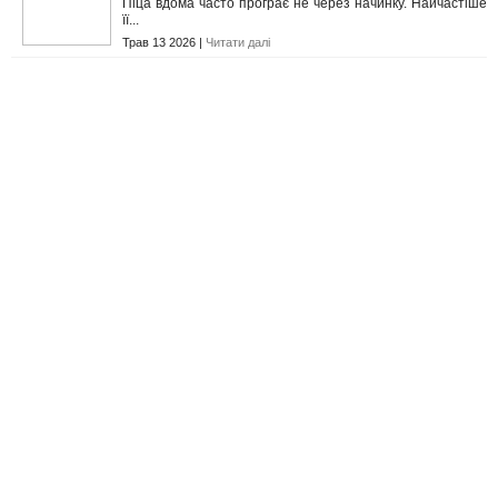
Піца вдома часто програє не через начинку. Найчастіше
її...
Трав 13 2026 |
Читати далі