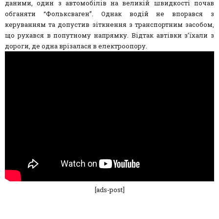
даними, один з автомобілів на великій швидкості почав
обганяти “Фольксваген”. Однак водій не впорався з
керуванням та допустив зіткнення з транспортним засобом,
що рухався в попутному напрямку. Відтак автівки з’їхали з
дороги, де одна врізалася в електроопору.
[ads-post]