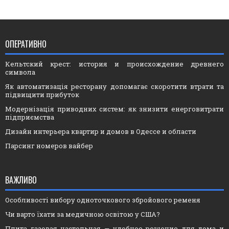
ОПЕРАТИВНО
Кельтский крест: история и происхождение древнего
символа
Як автоматизація ресторану допомагає скоротити втрати та
підвищити прибуток
Модернізація приводних систем: як знизити енерговитрати
підприємства
Дизайн интерьера квартир и домов в Одессе и области
Парсинг номеров вайбер
ВАЖЛИВО
Особливості вибору одноточкового збройового ременя
Чи варто їхати за медичною освітою у США?
Плита газовая настольная — удобное решение для дома и