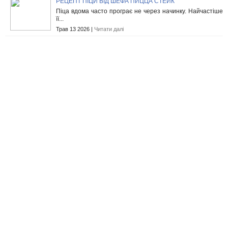
РЕЦЕПТ ПІЦИ ВІД ШЕФА ПИЦЦА СТЕЙК
Піца вдома часто програє не через начинку. Найчастіше
її...
Трав 13 2026 |
Читати далі