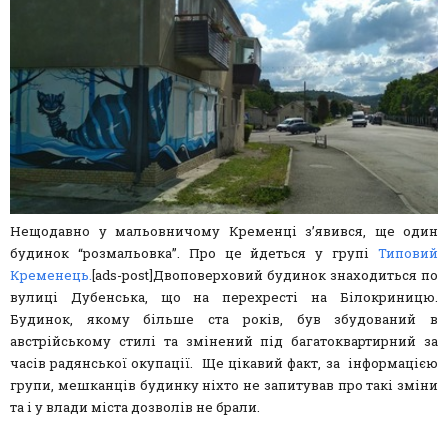
Нещодавно у мальовничому Кременці з’явився, ще один
будинок “розмальовка”. Про це йдеться у групі
Типовий
Кременець.
[ads-post]Двоповерховий будинок знаходиться по
вулиці Дубенська, що на перехресті на Білокриницю.
Будинок, якому більше ста років, був збудований в
австрійському стилі та змінений під багатоквартирний за
часів радянської окупації. Ще цікавий факт, за інформацією
групи, мешканців будинку ніхто не запитував про такі зміни
та і у влади міста дозволів не брали.