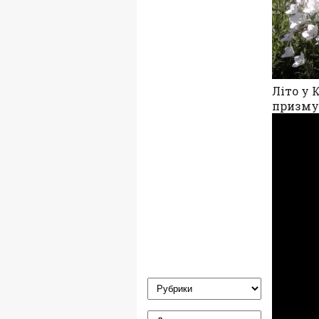
Літо у 
призму 