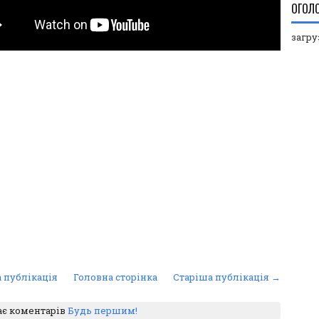
ОГОЛ
загруз
 публікація
Головна сторінка
Старіша публікація →
ає коментарів
Будь першим!