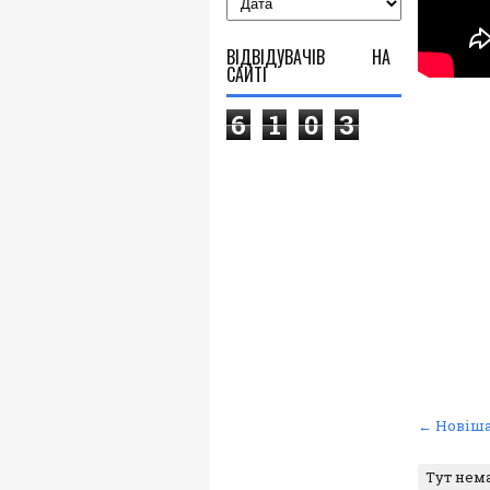
ВІДВІДУВАЧІВ НА
САЙТІ
6
1
0
3
← Новіша
Тут нем