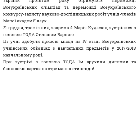
України протягом року отримують переможці
Всеукраїнських олімпіад та переможці Всеукраїнського
конкурсу-захисту науково-дослідницьких робіт учнів-членів
Малої академії наук.
21 грудня, троє із них, зокрема й Марія Кудасюк, зустрілися з
головою ТОДА Степаном Барною.
Ці учні здобули призові місця на ІV етапі Всеукраїнських
учнівських олімпіад з навчальних предметів у 2017/2018
навчальному році.
При зустрічі з головою ТОДА їм вручили дипломи та
банківські картки на отримання стипендій.