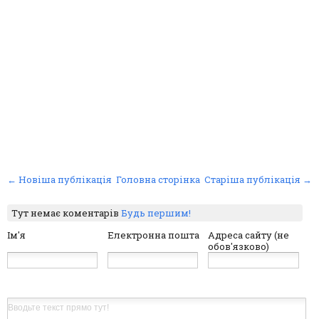
← Новіша публікація
Головна сторінка
Старіша публікація →
Тут немає коментарів
Будь першим!
Ім'я
Електронна пошта
Адреса сайту (не
обов'язково)