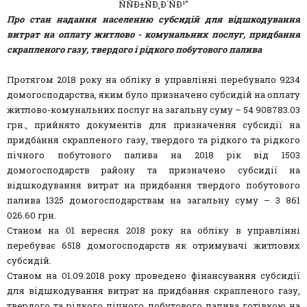
Про стан надання населенню субсидій для відшкодування
витрат на оплату житлово - комунальних послуг, придбання
скрапленого газу, твердого і рідкого побутового палива
Протягом 2018 року на обліку в управлінні перебувало 9234
домогосподарства, яким було призначено субсидій на оплату
житлово-комунальних послуг на загальну суму – 54 908783.03
грн., прийнято документів для призначення субсидії на
придбання скрапленого газу, твердого та рідкого та рідкого
пічного побутового палива на 2018 рік від 1503
домогосподарств району та призначено субсидії на
відшкодування витрат на придбання твердого побутового
палива 1325 домогосподарствам на загальну суму – 3 861
026.60 грн.
Станом на 01 вересня 2018 року на обліку в управлінні
перебуває 6518 домогосподарств як отримувачі житлових
субсидій.
Станом на 01.09.2018 року проведено фінансування субсидії
для відшкодування витрат на придбання скрапленого газу,
твердого та рідкого пічного побутового палива готівкою на