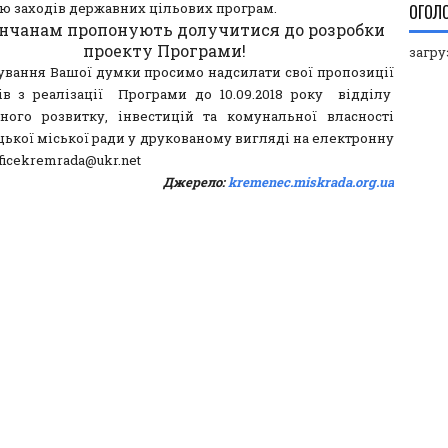
ію заходів державних цільових програм.
ОГОЛ
нчанам пропонують долучитися до розробки
проекту Програми!
загруз
ування Вашої думки просимо надсилати свої пропозиції
ів з реалізації Програми до 10.09.2018 року відділу
ного розвитку, інвестицій та комунальної власності
ької міської ради у друкованому вигляді на електронну
ficekremrada@ukr.net
Джерело:
kremenec.miskrada.org.ua