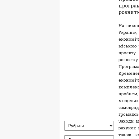
програ
розвитк
На викон
Україні»
економіч
міською 
проекту
розвитку 
Програма
Кременець
економі
комплекс
проблем,
місцеви
самовря
громадсь
Заходи, 
рахунок 
також к