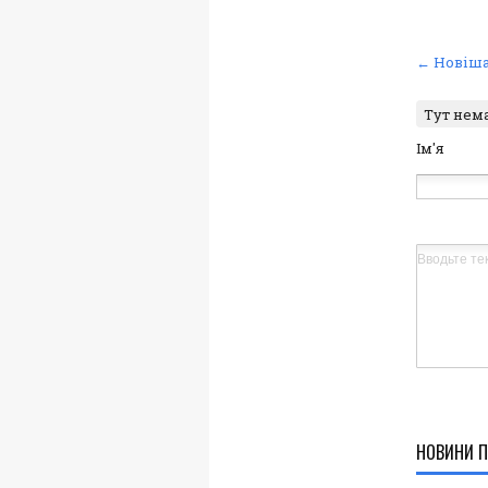
← Новіша
Тут нем
Ім'я
НОВИНИ П