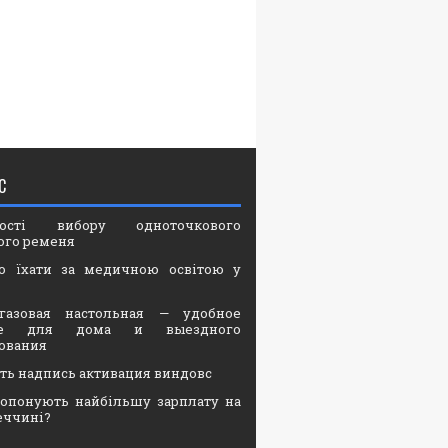
С
вості вибору одноточкового
ого ременя
о їхати за медичною освітою у
газовая настольная — удобное
ие для дома и выездного
ования
ать надпись активация виндовс
опонують найбільшу зарплату на
еччині?