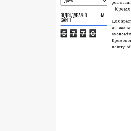
реалізац
Креме
ВІДВІДУВАЧІВ НА
САЙТІ
Для врах
до заход
5
7
7
0
економіч
Кременец
пошту: of