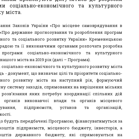
ми соціально-економічного та культурного
у міста.
ання Законів України «Про місцеве самоврядування в
, «Про державне прогнозування та розроблення програм
ного та соціального розвитку України» Кременецькою
радою та її виконавчими органами розпочата розробка
 програми соціально-економічного та культурного
нашого міста на 2019 рік (далі – Програма).
 соціально-економічного та культурного розвитку міста
 - документ, що визначає цілі та пріоритети соціально-
чного розвитку міста на наступний рік, формуючий
ну систему заходів, спрямованих на вирішення міських
 розв’язання яких потребує координації спільних дій
х органів виконавчої влади та органів місцевого
дування, підприємств, установ та організацій,
кості.
що будуть передбачені Програмою, фінансуватимуться за
коштів підприємств, місцевого бюджету, інвесторів, а
оштів державного бюджету, які спрямовуються на