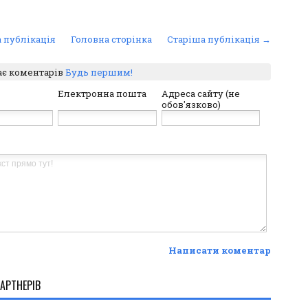
 публікація
Головна сторінка
Старіша публікація →
ає коментарів
Будь першим!
Електронна пошта
Адреса сайту (не
обов'язково)
Написати коментар
АРТНЕРІВ