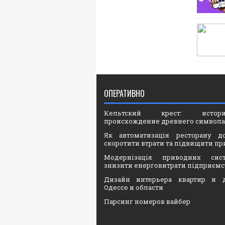
ОПЕРАТИВНО
Кельтский крест: ист
происхождение древнего символа
Як автоматизація ресторану д
скоротити втрати та підвищити пр
Модернізація приводних сис
знизити енерговитрати підприємс
Дизайн интерьера квартир и 
Одессе и области
Парсинг номеров вайбер