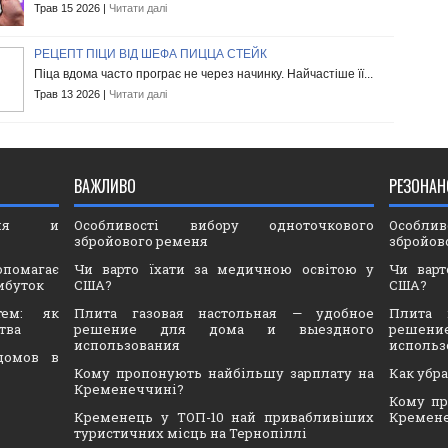
Трав 15 2026 |
Читати далі
РЕЦЕПТ ПІЦИ ВІД ШЕФА ПИЦЦА СТЕЙК
Піца вдома часто програє не через начинку. Найчастіше її...
Трав 13 2026 |
Читати далі
ВАЖЛИВО
РЕЗОНАН
ория и
Особливості вибору одноточкового
Особли
збройового ременя
збройов
опомагає
Чи варто їхати за медичною освітою у
Чи варт
ибуток
США?
США?
тем: як
Плита газовая настольная — удобное
Плита 
тва
решение для дома и выездного
решен
использования
использ
домов в
Кому пропонують найбільшу зарплату на
Как убр
Кременеччині?
Кому пр
Кременець у ТОП-10 най привабливіших
Кремен
туристичних місць на Тернопіллі