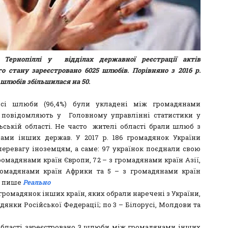
 Тернопіллі у відділах державної реєстрації актів
о стану зареєстровано 6025 шлюбів. Порівняно з 2016 р.
 шлюбів збільшилася на 50.
сі шлюби (96,4%) були укладені між громадянами
- повідомляють у Головному управлінні статистики у
ьській області. Не часто жителі області брали шлюб з
ами інших держав. У 2017 р. 186 громадянок України
перевагу іноземцям, а саме: 97 українок поєднали свою
омадянами країн Європи, 72 – з громадянами країн Азії,
ромадянами країн Африки та 5 – з громадянами країн
, пише
Реально
громадянок інших країн, яких обрали наречені з України,
дянки Російської Федерації; по 3 – Білорусі, Молдови та
області зареєстровано 3 шлюби між громадянами інших