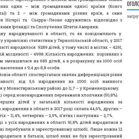
ОГОЛ
 них один – між громадянами однієї країни (Конго
іль)) та 2 – між громадянами різних країн, а саме
загруз
и Нігерії та Сьєрра–Леоне одружились відповідно з
ками Ірландії та Сполучених Штатів Америки.
ну народжуваності в області, то як повідомляють у
 управлінні статистики у Тернопільській області, у 2017
ласті народилося 9289 дітей, у тому числі в містах – 4291,
ій місцевості – 4998. Кількість народжених порівняно з
м зменшилася на 685 дітей, а в розрахунку на 1000 осіб
населення з 9,4 до 8,8 особи.
онів області спостерігалася значна диференціація рівня
аності: від 5,6 народжених на 1000 осіб наявного
я у Монастириському районі до 11,7 – у Кременецькому.
ці серед новонароджених переважали хлопчики (50,8%).
перших дітей у загальній кількості народжених за
народження в області в 2017 році склала 44,6%, других –
тіх – 11,4%, четвертих – 2,9%, п’ятих і наступних – 2,7%.
ці з усіх народжених в області 91,8% дітей народилися в
 які перебували в зареєстрованому шлюбі. Лише кожна 12
ародилася в батьків, шлюб яких не був зареєстрований