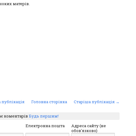
ноких матерів.
 публікація
Головна сторінка
Старіша публікація →
ає коментарів
Будь першим!
Електронна пошта
Адреса сайту (не
обов'язково)