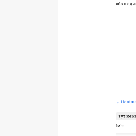
або в оди
← Новіша
Тут нем
Ім'я