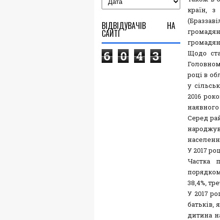
країн, з
(Браззав
ВІДВІДУВАЧІВ НА
громадян
САЙТІ
громадян
6
0
4
3
Щодо ста
Головному
році в об
у сільськ
2016 роко
наявного 
Серед рай
народжув
населенн
У 2017 ро
Частка 
порядком 
38,4%, тре
У 2017 ро
батьків,
дитина н