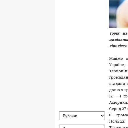
Торік на
цивільног
кількість
Майже в
України,
Тернопіл
громадян
віддали 
долю з гр
12 – з г
Америки
Серед 27 
8 – грома
Польщі.
Також в 