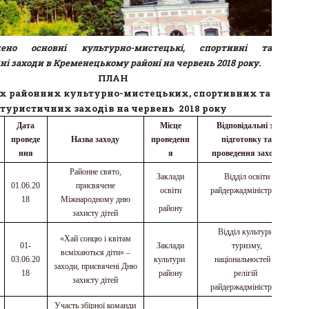
жено основні культурно-мистецькі, спортивні та
і заходи в Кременецькому районі на червень 2018 року.
ПЛАН
х районних культурно-мистецьких, спортивних та
туристичних заходів на червень 2018 року
Дата
Місце
Відповідальні за
проведе
Назва заходу
проведенн
підготовку та
ння
я
проведення заходу
Районне свято,
Заклади
Відділ освіти
01.06.20
присвячене
освіти
райдержадміністрації
18
Міжнародному дню
району
захисту дітей
Відділ культури,
«Хай сонцю і квітам
01-
Заклади
туризму,
всміхаються діти» –
03.06.20
культури
національностей та
заходи, присвячені Дню
18
району
релігій
захисту дітей
райдержадміністрації
Участь збірної команди