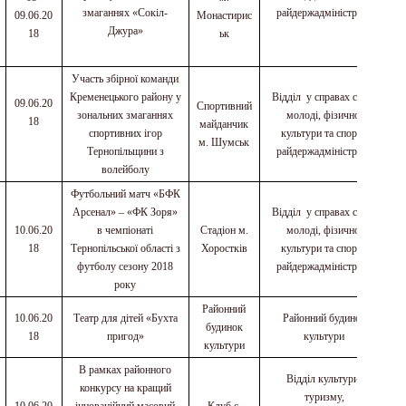
змаганнях «Сокіл-
райдержадміністрації
09.06.20
Монастирис
Джура»
18
ьк
Участь збірної команди
Кременецького району у
Відділ у справах сім
’
ї,
09.06.20
Спортивний
зональних змаганнях
молоді, фізичної
18
майданчик
спортивних ігор
культури та спорту
м. Шумськ
Тернопільщини з
райдержадміністрації
волейболу
Футбольний матч «БФК
Арсенал» – «ФК Зоря»
Відділ у справах сім
’
ї,
10.06.20
в чемпіонаті
Стадіон м.
молоді, фізичної
18
Тернопільської області з
Хоростків
культури та спорту
футболу сезону 2018
райдержадміністрації
року
Районний
10.06.20
Театр для дітей «Бухта
Районний будинок
будинок
18
пригод»
культури
культури
В рамках районного
Відділ культури,
конкурсу на кращий
туризму,