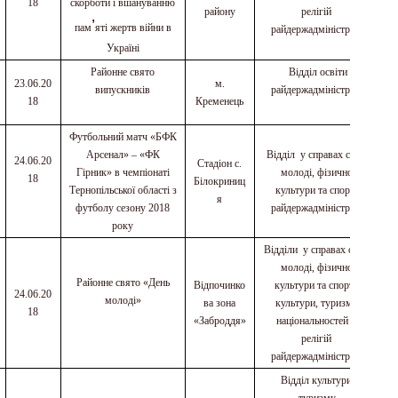
18
скорботи і вшануванню
району
релігій
’
пам
яті жертв війни в
райдержадміністрації
Україні
Районне свято
Відділ освіти
23.06.20
м.
випускників
райдержадміністрації
18
Кременець
Футбольний матч «БФК
Арсенал» – «ФК
Відділ у справах сім
’
ї,
24.06.20
Стадіон с.
Гірник» в чемпіонаті
молоді, фізичної
18
Білокриниц
Тернопільської області з
культури та спорту
я
футболу сезону 2018
райдержадміністрації
року
Відділи у справах сім
’
ї,
молоді, фізичної
Районне свято «День
Відпочинко
культури та спорту,
24.06.20
молоді»
ва зона
культури, туризму,
18
«Заброддя»
національностей та
релігій
райдержадміністрації
Відділ культури,