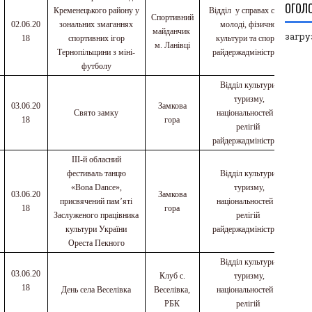
ОГОЛ
Кременецького району у
Відділ у справах сім
’
ї,
Спортивний
02.06.20
зональних змаганнях
молоді, фізичної
майданчик
загруз
18
спортивних ігор
культури та спорту
м. Ланівці
Тернопільщини з міні-
райдержадміністрації
футболу
Відділ культури,
туризму,
03.06.20
Замкова
Свято замку
національностей та
18
гора
релігій
райдержадміністрації
III
-й обласний
фестиваль танцю
Відділ культури,
«
Bona
Dance
»,
туризму,
03.06.20
Замкова
присвячений пам’яті
національностей та
18
гора
Заслуженого працівника
релігій
культури України
райдержадміністрації
Ореста Пекного
Відділ культури,
03.06.20
Клуб с.
туризму,
18
День села Веселівка
Веселівка,
національностей та
РБК
релігій