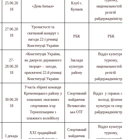
туризму,
25.06.20
Клуб с.
«День батька»
національностей та
18
Куликів
релігій
райдержадміністрації
Урочистості та
27.06.20
святковий концерт з
18
РБК
РБК
нагоди 22-ї річниці
Конституції України
«Конституція України,
Відділ культури,
27-
як джерело державного
Заклади
туризму,
28.06.20
творця» – заходи,
культури
національностей та
18
присвячені 22-й річниці
району
релігій
Конституції України
райдержадміністрації
Участь збірної команди
Кременецького району у
Спортивний
Відділ у справах сім
’
ї,
30.06.20
зональних змаганнях
майданчик
молоді, фізичної
18
спортивних ігор
Великогаївс
культури та спорту
Тернопільщини з
ька ОТГ
райдержадміністрації
пляжного волейболу
Відділ культури,
Спортивний
ХХІ традиційний
туризму,
І декада
майданчик