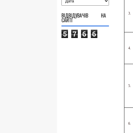
3.
ВІДВІДУВАЧІВ НА
САЙТІ
5
7
6
6
4.
5.
6.