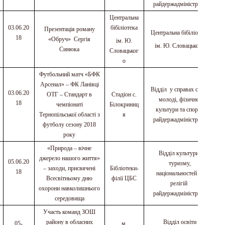
райдержадміністрації
Центральна
03.06.20
бібіліотека
Презентація роману
Центральна бібіліотека
18
«Обруч» Сергія
ім. Ю.
ім. Ю. Словацького
Синюка
Словацьког
о
Футбольний матч «БФК
Арсенал» – ФК Ланівці
Відділ у справах сім
’
ї,
03.06.20
ОТГ – Стандарт в
Стадіон с.
молоді, фізичної
18
чемпіонаті
Білокриниц
культури та спорту
Тернопільської області з
я
райдержадміністрації
футболу сезону 2018
року
«Природа – вічне
Відділ культури,
джерело нашого життя»
05.06.20
туризму,
– заходи, присвячені
Бібліотеки-
18
національностей та
Всесвітньому дню
філії ЦБС
релігій
охорони навколишнього
райдержадміністрації
середовища
Участь команд ЗОШ
району в обласних
Відділ освіти
05-
м.