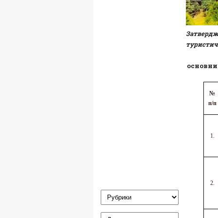
Затверд
туристичн
основни
№
п/п
1.
2.