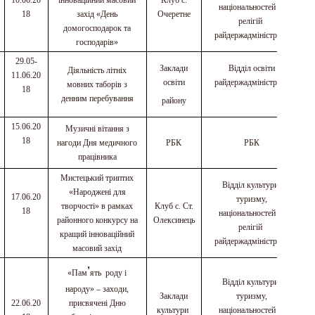
10.06.20
інноваційний масовий
Клуб с.
національностей та
18
захід «День
Очеретне
релігій
домогосподарок та
райдержадміністрації
господарів»
29.05-
Заклади
Відділ освіти
Діяльність літніх
11.06.20
освіти
райдержадміністрації
мовних таборів з
18
денним перебування
району
15.06.20
Музичні вітання з
18
нагоди Дня медичного
РБК
РБК
працівника
Мистецький триптих
Відділ культури,
«Народжені для
17.06.20
туризму,
творчості» в рамках
Клуб с. Ст.
18
національностей та
районного конкурсу на
Олексинець
релігій
кращий інноваційний
райдержадміністрації
масовий захід
’
«Пам
ять роду і
Відділ культури,
народу» – заходи,
Заклади
туризму,
22.06.20
присвячені Дню
культури
національностей та