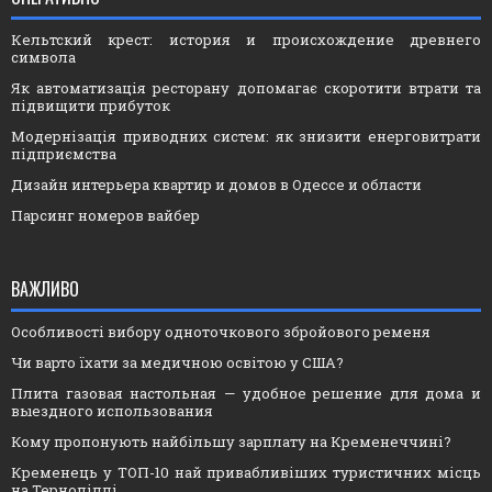
Кельтский крест: история и происхождение древнего
символа
Як автоматизація ресторану допомагає скоротити втрати та
підвищити прибуток
Модернізація приводних систем: як знизити енерговитрати
підприємства
Дизайн интерьера квартир и домов в Одессе и области
Парсинг номеров вайбер
ВАЖЛИВО
Особливості вибору одноточкового збройового ременя
Чи варто їхати за медичною освітою у США?
Плита газовая настольная — удобное решение для дома и
выездного использования
Кому пропонують найбільшу зарплату на Кременеччині?
Кременець у ТОП-10 най привабливіших туристичних місць
на Тернопіллі