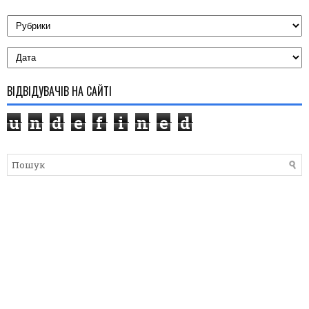
ВІДВІДУВАЧІВ НА САЙТІ
u
n
d
e
f
i
n
e
d