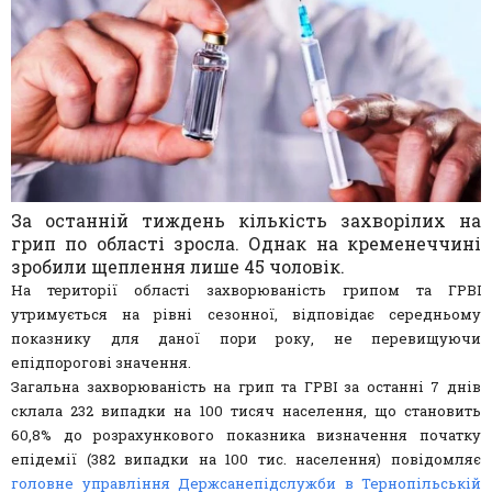
За останній тиждень кількість захворілих на
грип по області зросла. Однак на кременеччині
зробили щеплення лише 45 чоловік.
На території області захворюваність грипом та ГРВІ
утримується на рівні сезонної, відповідає середньому
показнику для даної пори року, не перевищуючи
епідпорогові значення.
Загальна захворюваність на грип та ГРВІ за останні 7 днів
склала 232 випадки на 100 тисяч населення, що становить
60,8% до розрахункового показника визначення початку
епідемії (382 випадки на 100 тис. населення) повідомляє
головне управління Держсанепідслужби в Тернопільській