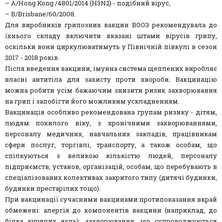
– A/Hong Kong /4801/2014 (H3N2) - подібний вірус,
– B/Brisbane/60/2008.
Для виробників грипозних вакцин ВООЗ рекомендувала до
їхнього складу включити вказані штами вірусів грипу,
оскільки вони циркулюватимуть у Північній півкулі в сезон
2017 - 2018 років.
Після введення вакцини, імунна система щеплених виробляє
власні антитіла для захисту проти хвороби. Вакцинацію
можна робити усім бажаючим знизити ризик захворювання
на грип і запобігти його можливим ускладненням.
Вакцинація особливо рекомендована групам ризику - дітям,
людям похилого віку, з хронічними захворюваннями,
персоналу медичних, навчальних закладів, працівникам
сфери послуг, торгівлі, транспорту, а також особам, що
спілкуються з великою кількістю людей, персоналу
підприємств, установ, організацій, особам, що перебувають в
спеціалізованих колективах закритого типу (дитячі будинки,
будинки престарілих тощо).
При вакцинації сучасними вакцинами протипоказання вкрай
обмежені: алергія до компонентів вакцини (наприклад, до
білка курячих яєць); захворювання, що супроводжуються