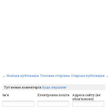
← Новіша публікація
Головна сторінка
Старіша публікація →
Тут немає коментарів
Будь першим!
Ім'я
Електронна пошта
Адреса сайту (не
обов'язково)