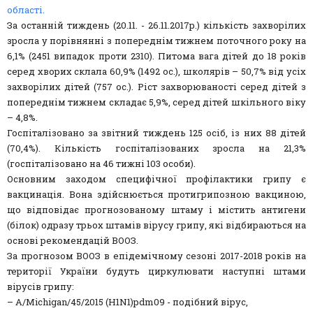
області.
За останній тиждень (20.11. - 26.11.2017р.) кількість захворілих
зросла у порівнянні з попереднім тижнем поточного року на
6,1% (2451 випадок проти 2310). Питома вага дітей до 18 років
серед хворих склала 60,9% (1492 ос.), школярів – 50,7% від усіх
захворілих дітей (757 ос.). Ріст захворюваності серед дітей з
попереднім тижнем складає 5,9%, серед дітей шкільного віку
– 4,8%.
Госпіталізовано за звітний тиждень 125 осіб, із них 88 дітей
(70,4%). Кількість госпіталізованих зросла на 21,3%
(госпіталізовано на 46 тижні 103 особи).
Основним заходом специфічної профілактики грипу є
вакцинація. Вона здійснюється протигрипозною вакциною,
що відповідає прогнозованому штаму і містить антигени
(білок) одразу трьох штамів вірусу грипу, які відбираються на
основі рекомендацій ВООЗ.
За прогнозом ВООЗ в епідемічному сезоні 2017-2018 років на
території України будуть циркулювати наступні штами
вірусів грипу:
– A/Michigan/45/2015 (H1N1)pdm09 - подібний вірус,