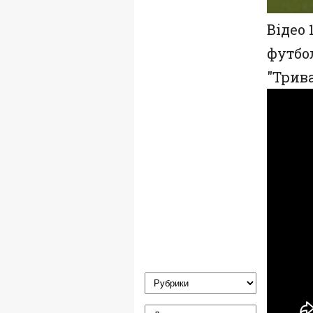
Відео 
футбол
"Трива