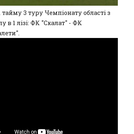
1 тайму 3 туру Чемпіонату області з
у в 1 лізі: ФК "Скалат" - ФК
лети".