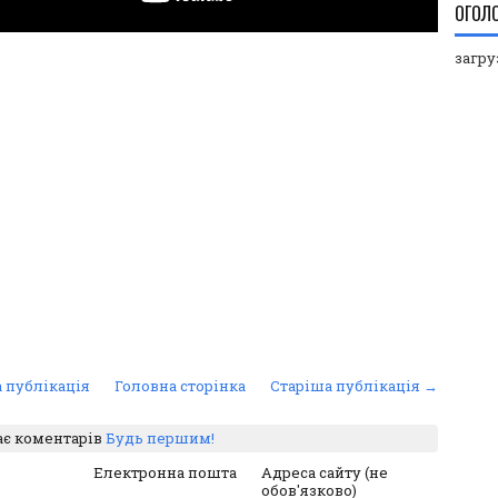
ОГОЛ
загруз
 публікація
Головна сторінка
Старіша публікація →
ає коментарів
Будь першим!
Електронна пошта
Адреса сайту (не
обов'язково)