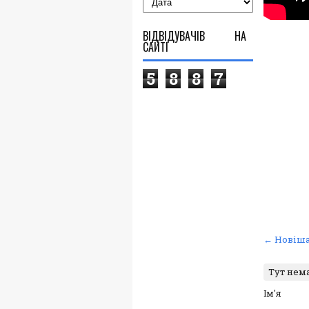
ВІДВІДУВАЧІВ НА
САЙТІ
5
8
8
7
← Новіша
Тут нем
Ім'я