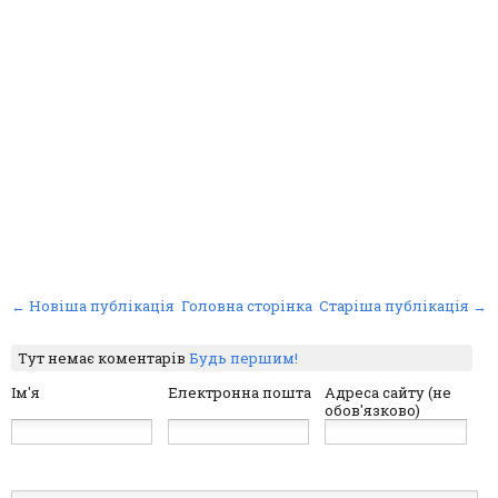
← Новіша публікація
Головна сторінка
Старіша публікація →
Тут немає коментарів
Будь першим!
Ім'я
Електронна пошта
Адреса сайту (не
обов'язково)