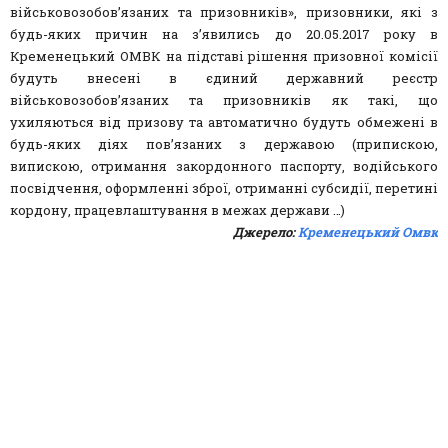
військовозобов’язаних та призовників», призовники, які з
будь-яких причин на з’явились до 20.05.2017 року в
Кременецький ОМВК на підставі рішення призовної комісії
будуть внесені в єдиний державний реєстр
військовозобов’язаних та призовників як такі, що
ухиляються від призову та автоматично будуть обмежені в
будь-яких діях пов’язаних з державою (припискою,
випискою, отримання закордонного паспорту, водійського
посвідчення, оформленні зброї, отриманні субсидії, перетині
кордону, працевлаштування в межах держави …)
Джерело:
Кременецький Омвк