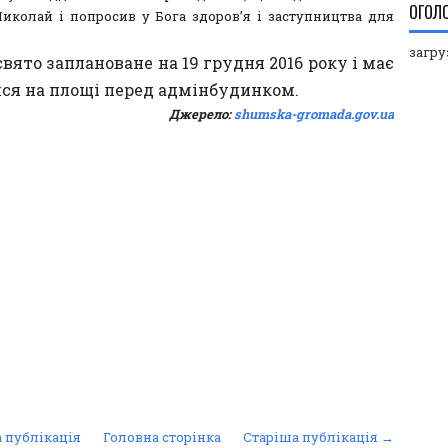
ОГОЛ
иколай і попросив у Бога здоров’я і заступництва для
загруз
свято заплановане на 19 грудня 2016 року і має
ися на площі перед адмінбудинком.
Джерело:
shumska-gromada.gov.ua
 публікація
Головна сторінка
Старіша публікація →