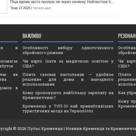
Піца вдома часто програє не через начинку. Найчастіше її...
Трав 13 2026 |
Читати далі
ВАЖЛИВО
РЕЗОНАН
ория и
Особливості вибору одноточкового
Особли
збройового ременя
збройов
опомагає
Чи варто їхати за медичною освітою у
Чи варт
ибуток
США?
США?
тем: як
Плита газовая настольная — удобное
Плита 
тва
решение для дома и выездного
решен
использования
использ
домов в
Кому пропонують найбільшу зарплату на
Как убр
Кременеччині?
Кому пр
Кременець у ТОП-10 най привабливіших
Кремен
туристичних місць на Тернопіллі
yright ©
2026
Пульс Кременця
| Новини Кременця та Кременечч