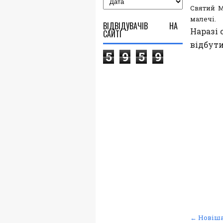
Святий М
малечі.
ВІДВІДУВАЧІВ НА
Наразі 
САЙТІ
відбут
5
9
5
9
← Новіша