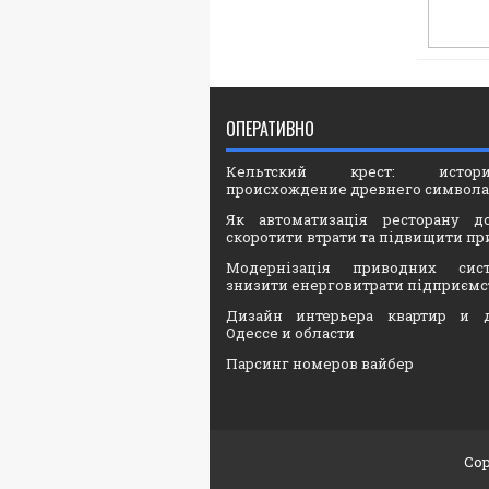
ОПЕРАТИВНО
Кельтский крест: ист
происхождение древнего символа
Як автоматизація ресторану д
скоротити втрати та підвищити пр
Модернізація приводних сис
знизити енерговитрати підприємс
Дизайн интерьера квартир и 
Одессе и области
Парсинг номеров вайбер
Cop