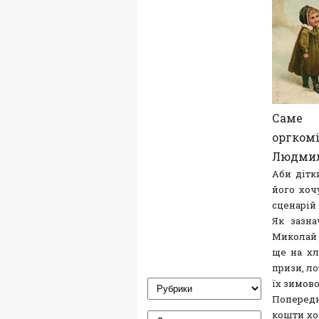
Саме 
оргком
Людмил
Аби дітк
його хоч
сценарій 
Як зазна
Миколай 
ще на хл
призи, ло
їх зимово
Попередн
кошти хо