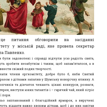
це питання обговорили на засіданні
ітету у міській раді, яке провела секретар
а Павленко.
и були задоволені і справді відчули усю радість свята,
уть зробити незабутнім і таким, щоб запам’яталося, а в
внести свіжий подих творчості.
чали члени оргкомітету, добре було б, якби Святий
разом з дітками запалив у Шумську новорічну ялинку. А
опчиків та дівчаток чекають цікаві конкурси, розваги,
терея, виступи юних талантів і – гарячий чай, який зігріє
ї пори.
ьо запланований і благодійний ярмарок, а виручені
чуть віддати важко хворим діткам, щоб і до них завітав