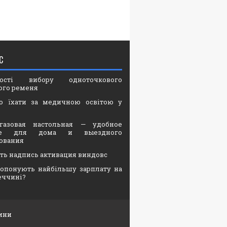
С
вості вибору одноточкового
ого ременя
о їхати за медичною освітою у
газовая настольная — удобное
ие для дома и выездного
ования
ать надпись активация виндовс
опонують найбільшу зарплату на
еччині?
ини