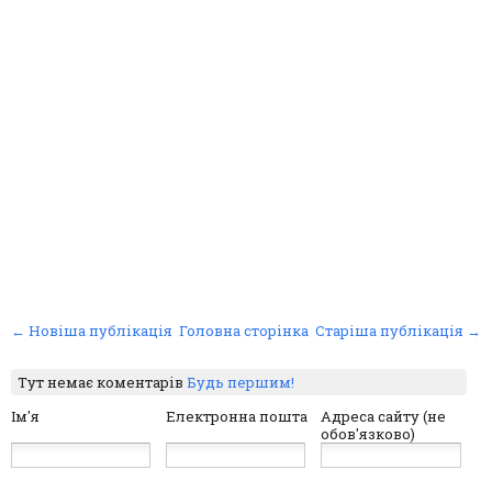
← Новіша публікація
Головна сторінка
Старіша публікація →
Тут немає коментарів
Будь першим!
Ім'я
Електронна пошта
Адреса сайту (не
обов'язково)