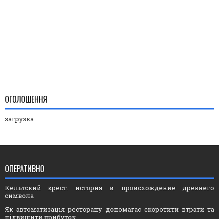
ОГОЛОШЕННЯ
загрузка...
ОПЕРАТИВНО
Кельтский крест: история и происхождение древнего
символа
Як автоматизація ресторану допомагає скоротити втрати та
підвищити прибуток