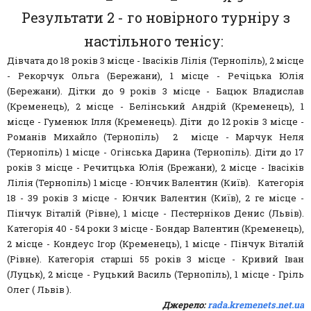
Результати 2 - го новірного турніру з
настільного тенісу:
Дівчата до 18 років 3 місце - Івасіків Лілія (Тернопіль), 2 місце
- Рекорчук Ольга (Бережани), 1 місце - Речіцька Юлія
(Бережани). Дітки до 9 років 3 місце - Бацюк Владислав
(Кременець), 2 місце - Белінський Андрій (Кременець), 1
місце - Гуменюк Ілля (Кременець). Діти до 12 років 3 місце -
Романів Михайло (Тернопіль) 2 місце - Марчук Неля
(Тернопіль) 1 місце - Огінська Дарина (Тернопіль). Діти до 17
років 3 місце - Речитцька Юлія (Брежани), 2 місце - Івасіків
Лілія (Тернопіль) 1 місце - Юнчик Валентин (Київ). Категорія
18 - 39 років 3 місце - Юнчик Валентин (Київ), 2 ге місце -
Пінчук Віталій (Рівне), 1 місце - Пестерніков Денис (Львів).
Категорія 40 - 54 роки 3 місце - Бондар Валентин (Кременець),
2 місце - Кондеус Ігор (Кременець), 1 місце - Пінчук Віталій
(Рівне). Категорія старші 55 років 3 місце - Кривий Іван
(Луцьк), 2 місце - Руцький Василь (Тернопіль), 1 місце - Гріль
Олег ( Львів ).
Джерело:
rada.kremenets.net.ua