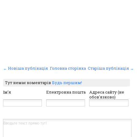
← Новіша публікація
Головна сторінка
Старіша публікація →
Тут немає коментарів
Будь першим!
Ім'я
Електронна пошта
Адреса сайту (не
обов'язково)