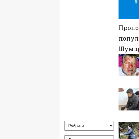
Проп
попул
Шумщин