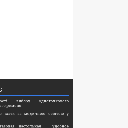
С
вості вибору одноточкового
ого ременя
о їхати за медичною освітою у
газовая настольная — удобное