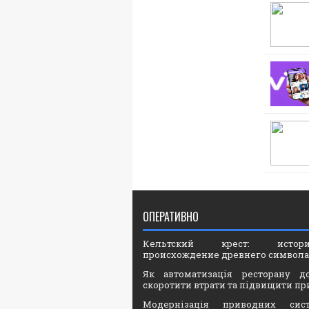
ОПЕРАТИВНО
Кельтский крест: ист
происхождение древнего символа
Як автоматизація ресторану д
скоротити втрати та підвищити пр
Модернізація приводних сис