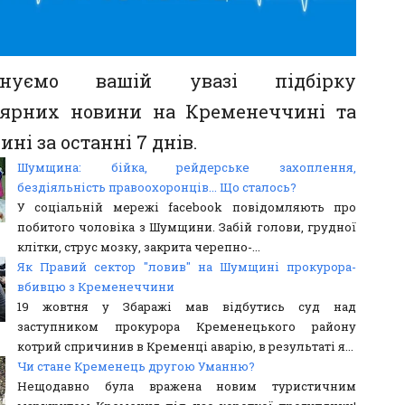
онуємо вашій увазі підбірку
ярних новини на Кременеччині та
і за останні 7 днів.
Шумщина: бійка, рейдерське захоплення,
бездіяльність правоохоронців... Що сталось?
У соціальній мережі facebook повідомляють про
побитого чоловіка з Шумщини. Забій голови, грудної
клітки, струс мозку, закрита черепно-...
Як Правий сектор "ловив" на Шумщині прокурора-
вбивцю з Кременеччини
19 жовтня у Збаражі мав відбутись суд над
заступником прокурора Кременецького району
котрий спричинив в Кременці аварію, в результаті я...
Чи стане Кременець другою Уманню?
Нещодавно була вражена новим туристичним