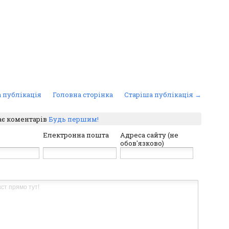
 публікація
Головна сторінка
Старіша публікація →
ає коментарів
Будь першим!
Електронна пошта
Адреса сайту (не
обов'язково)