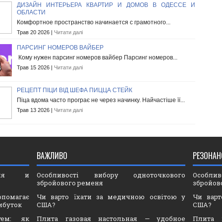
ДИЗАЙН ИНТЕРЬЕРА КВАРТИР И ДОМОВ В ОДЕССЕ И
ОБЛАСТИ
Комфортное пространство начинается с грамотного...
Трав 20 2026 |
Читати далі
ПАРСИНГ НОМЕРОВ ВАЙБЕР
Кому нужен парсинг номеров вайбер Парсинг номеров...
Трав 15 2026 |
Читати далі
РЕЦЕПТ ПІЦИ ВІД ШЕФА ПИЦЦА СТЕЙК
Піца вдома часто програє не через начинку. Найчастіше її...
Трав 13 2026 |
Читати далі
ВАЖЛИВО
РЕЗОНАН
ория и
Особливості вибору одноточкового
Особли
збройового ременя
збройов
опомагає
Чи варто їхати за медичною освітою у
Чи варт
ибуток
США?
США?
тем: як
Плита газовая настольная — удобное
Плита 