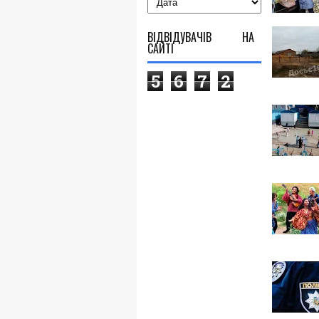
ВІДВІДУВАЧІВ НА
САЙТІ
5
6
7
2