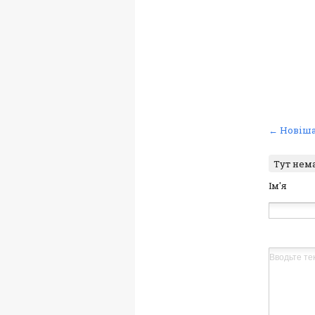
← Новіша
Тут нем
Ім'я