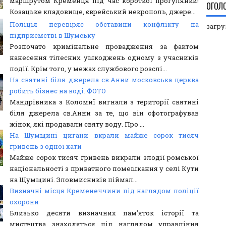
маршрутом Кременця під час короткої прогулянки!
ОГОЛ
Козацьке кладовище, єврейський некрополь, джере...
Поліція перевіряє обставини конфлікту на
загруз
підприємстві в Шумську
Розпочато кримінальне провадження за фактом
нанесення тілесних ушкоджень одному з учасників
події. Крім того, у межах службового розслі...
На святині біля джерела св.Анни московська церква
робить бізнес на воді. ФОТО
Мандрівника з Коломиї вигнали з території святині
біля джерела св.Анни за те, що він сфотографував
жінок, які продавали святу воду. Про ...
На Шумщині цигани вкрали майже сорок тисяч
гривень з одної хати
Майже сорок тисяч гривень викрали злодії ромської
національності з приватного помешкання у селі Кути
на Щумщині. Зловмисників піймал...
Визначні місця Кременеччини під наглядом поліції
охорони
Близько десяти визначних пам’яток історії та
мистецтва знаходяться під наглядом управління